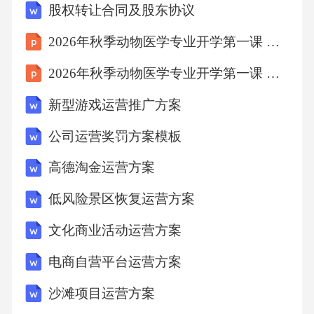
股权转让合同及股东协议
2026年秋季动物医学专业开学第一课 专业素养与核心竞争力
8.2跨部门协作机制
2026年秋季动物医学专业开学第一课 学科交叉与创新发展
8.3效果评估体系一、服装店宣传运营方案1.1背
新型游戏运营推广方案
景分析 1.1.1市场环境分析。当前服装行业竞
公司运营奖罚方案模板
争激烈，消费者需求多样化，线上线下一体化
趋势明显。根据国家统计局数据，2022年中国
高德淘金运营方案
服装服饰行业市场规模达到3万亿元，同比增长
低风险景区恢复运营方案
5%。然而，传统服装店面临租金高、获客难等
文化商业活动运营方案
问题，线上渠道又存在转化率低、品牌形象难
以塑造的挑战。 1.1.2消费者行为变化。年轻
电商自营平台运营方案
消费者更注重个性化、体验式消费，社交媒体
沙滩项目运营方案
成为重要决策参考。例如，小红书、抖音等平