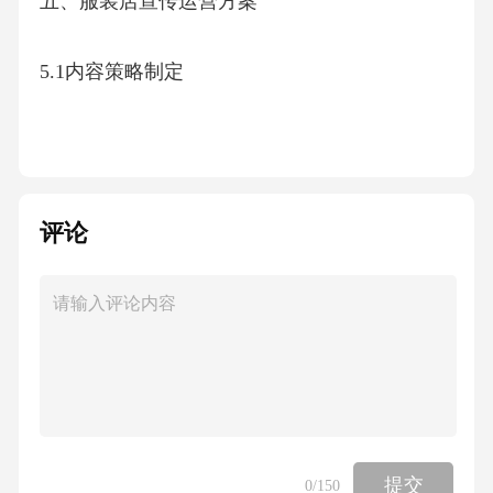
五、服装店宣传运营方案
5.1内容策略制定
5.2多渠道分发体系
5.3内容效果评估
评论
六、服装店宣传运营方案
6.1顾客生命周期管理
6.2私域流量运营
提交
0
/150
6.3社交媒体互动