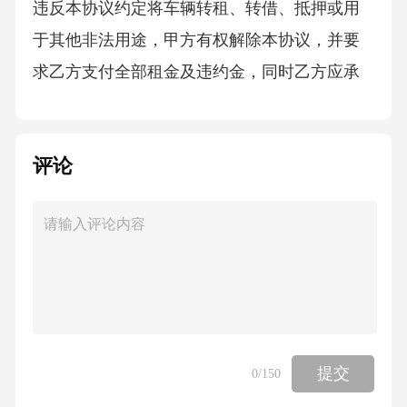
违反本协议约定将车辆转租、转借、抵押或用
于其他非法用途，甲方有权解除本协议，并要
求乙方支付全部租金及违约金，同时乙方应承
担车辆损坏、丢失的赔偿责任及因此给甲方造
成的其他损失。4.若乙方因自身原因导致车辆损
评论
坏、灭失或发生交通事故及其他责任事故，乙
方应按照车辆的实际价值进行赔偿，并承担全
部法律责任及经济损失。如乙方未按照约定进
行赔偿，甲方有权通过法律途径追究乙方的责
任。七、争议解决1.本协议的签订、履行、解释
及争议解决均适用中华人民共和国法律。2.甲乙
双方在履行本协议过程中如发生争议，应首先
提交
0
/150
通过友好协商解决；协商不成的，任何一方均