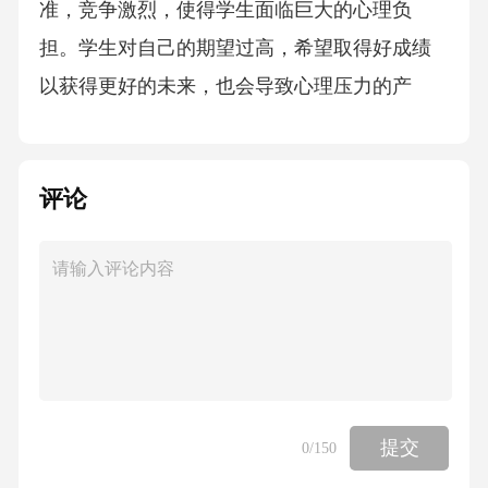
准，竞争激烈，使得学生面临巨大的心理负
担。学生对自己的期望过高，希望取得好成绩
以获得更好的未来，也会导致心理压力的产
生。家庭与学生的压力源学业压力家庭期望社
会竞争自我期望04改革方向探索新高考模式试
评论
点经验多元录取模式实施多元录取，包括综合
评价、特长招生、面试等多种方式，以全面评
价学生的能力和潜力。01考试科目改革增加选
考科目，让学生有更多选择空间，并注重考察
学生的综合素质和能力。02命题方式创新试点
省市自主命题，鼓励创新，注重考察学生的创
新能力和解决问题的能力。03综合素质评价推
提交
0
/150
进多元化评价主体引入学生自评、互评、教师