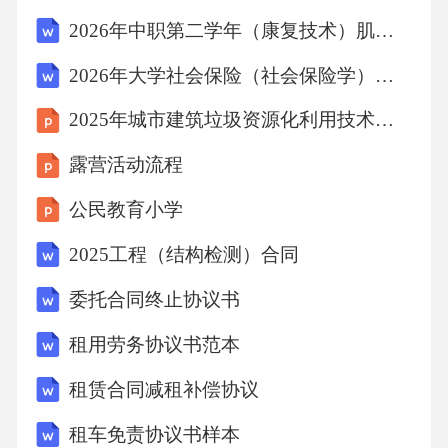
练与模拟考试注重高难度、高深度的知识传
2026年中职第二学年（康复技术）肌力训练技术试题及答案
授，培养学生的考试技巧和应试能力。定期进
2026年大学社会保险（社会保险学）试题及答案
行模拟考试，帮助学生适应考试节奏和压力。
2025年城市建筑垃圾资源化利用技术创新
课程安排紧凑，学生需要快速掌握大量知识
点。学生之间竞争激烈，强调排名和比较。重
露营活动流程
点中学教学模式市场需求驱动家长和学生对于
公民教育小学
提高成绩的需求推动了教辅产业的发展。多元
2025工程（结构检测）合同
化产品形态线上课程、线下培训、辅导书籍等
委托合同终止协议书
多种形式的教辅产品。精准定位与营销针对不
同层次、不同需求的学生进行精准定位和营
租用劳务协议书范本
销。商业化运作与盈利教辅机构以盈利为目
租赁合同减租补偿协议
标，通过扩大规模、提高效率等方式实现商业
租车免责协议书样本
利益。教辅产业运行逻辑志愿填报策略演变从