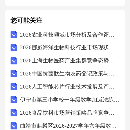
评价等多元评价主体，提高评价的客观性和准
确性。03将综合素质评价作为高校招生的重要
您可能关注
依据，使学生更加注重全面发展。02强化评价
2026农业科技领域市场分析及合作评估布局发展计划报告
应用建立评价体系建立全面、科学的综合素质
评价体系，包括学业水平、思想品德、社会实
2026挪威海洋生物科技行业市场现状供需分析及投资评估规划分析研究报告
践等方面。01职业教育分流政策加大对职业教
2026上海生物医药产业集群竞争态势发展现状投资评估分析
育的投入和支持，提高职业教育的社会地位和
2026中国抗菌肽生物农药登记政策与绿色农业应用前景评估报告
认可度。职业教育地位提升推进校企合作，让
企业参与职业教育的人才培养，实现教育与产
2026人工智能芯片行业技术发展及产业链构建与应用领域研究报告
业的深度融合。校企合作模式提供多样化的职
伊宁市第三小学校一年级数学加减法练习题
业教育路径，满足不同学生的需求和发展方
2026食品饮料市场营销策略品牌竞争力现状分析评估发展路线研究
向。多样化职业教育路径05备考生态研究精英
曲靖市麒麟区2026-2027学年六年级数学第一学期期末质量检测试题含解析
化教学密集型课程安排全方位竞争氛围强化训