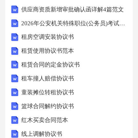
例的部分，有权向另一方追偿，另一方应在接
供应商资质新增审批确认函详解4篇范文
到追偿通知后的[X]日内支付相应款项。三、违
2026年公安机关特殊职位(公务员)考试(网络安全技术职位)试题及答案解析(湖北)
约责任及争议解决1.违约责任若甲方未按照本协
租房空调安装协议书
议约定按时足额支付租金及相关费用，或未按
照约定承担其他义务的，每逾期一日，应按照
租赁使用协议书范本
未履行金额的[X]%向乙方支付违约金。逾期超
租赁合同的定金协议书
过[X]日的，乙方有权解除本协议，并要求甲方
租车撞人赔偿协议书
承担因此给乙方造成的一切损失。若乙方未按
童装摊位转租协议书
照本协议约定按时足额支付租金及相关费用，
或未按照约定承担其他义务的，每逾期一日，
篮球合同解约协议书
应按照未履行金额的[X]%向甲方支付违约金。
红木买卖合同范本
逾期超过[X]日的，甲方有权解除本协议，并要
线上调解协议书
求乙方承担因此给甲方造成的一切损失。若一