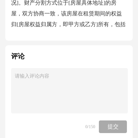
况]。财产分割方式位于[房屋具体地址]的房
屋，双方协商一致，该房屋在租赁期间的权益
归[房屋权益归属方，即甲方或乙方]所有，包括
但不限于使用、收益等权利。同时，对于婚姻
关系存续期间双方对房屋的装修、购置家具等
评论
投入，按照各自承担比例进行分割，即甲方应
获得装修及家具等投入价值的[X]%，乙方应获
得[X]%。具体分割金额根据双方提供的相关票
据及评估报告等确定。银行存款，双方同意按
照各自名下存款金额进行分割，但考虑到婚姻
关系存续期间家庭生活支出等因素，双方协商
甲方名下存款归甲方所有，乙方名下存款归乙
提交
0
/150
方所有。车辆一辆，车牌号为[车牌号]，车辆品