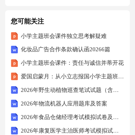
牌为[品牌名称]，型号为[型号]，现登记在[登记
方姓名]名下，该车归[车辆归属方姓名]所有，
您可能关注
另一方应在本协议生效后的[X]日内协助办理车
小学主题班会课件独立思考解疑难
辆过户手续。其他财产，按照双方协商一致的
方式进行分割：[详细说明各项财产的具体分割
化妆品广告合作条款确认函20266篇
情况，如某件家具归甲方所有，某件首饰归乙
小学主题班会课件：责任与诚信并蒂开花
方所有等]。债务承担夫妻关系存续期间的债
爱国启蒙月：从小立志报国小学主题班会课件
务，包括但不限于房贷、车贷、信用卡欠款、
个人借款等，经双方确认，由双方共同承担的
2026年野生动植物巡查笔试试题（含答案）
债务为[债务明细，注明债务金额、债权人、债
2026年物流机器人应用题库及答案
务用途等情况]。对于上述共同债务，双方按照
2026年食品仓储经理考试模拟试卷及答案
各自承担比例进行分担，即甲方承担[X]%，乙
2026年康复医学主治医师考试模拟试题及详解
方承担[X]%。一方承担的债务超出其应承担比