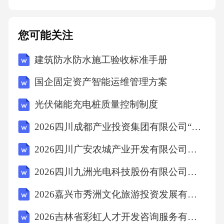
品牌曝光量、产品销量、用户反馈等指标，评
估合作效果，为后续合作提供数据支持和参
您可能关注
考。合作效果评估05活动执行流程确定活动方
建筑防水防水施工验收标准手册
案包括活动主题、目标、时间、地点及参与人
员等。01邀请嘉宾根据活动规模和主题，邀请
国企固定资产智能运维管理方案
相关嘉宾和合作伙伴。02宣传物料准备包括海
光伏储能充电桩质量控制制度
报、宣传单、媒体广告等。03场地布置根据活
2026四川成都产业投资集团有限公司“蓉漂人才荟”城市行校园招聘笔试笔试历年参考题库附带答案详解
动主题进行场地布置，营造活动氛围。04前期
筹备进度表现场执行管控节点确保场地整洁、
2026四川广安农城产业开发有限公司招聘会计核算岗（劳务派遣制）工作人员1人笔试历年参考题库附带答案详解
安全，并安排好活动区域。场地管理按照既定
2026四川九洲光电科技股份有限公司招聘标书制作员测试笔试历年参考题库附带答案详解
流程进行活动，确保各环节顺畅衔接。流程控
2026嘉兴市秀洲文化旅游投资发展有限公司招聘拟聘用笔试历年参考题库附带答案详解
制明确各工作人员职责，确保活动顺利进行。
2026吉林省彩虹人才开发咨询服务有限公司面向社会招聘劳务派遣制岗位20人笔试历年参考题库附带答案详解
人员分工设置有趣的互动环节，增加活动趣味