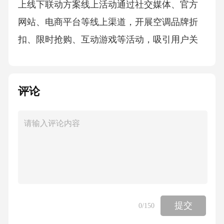
上线下联动方案线上活动通过社交媒体、官方
网站、电商平台等线上渠道，开展空调品牌折
扣、限时抢购、互动游戏等活动，吸引用户关
注和参与。线下活动联动方式配合线上活动，
举办空调品牌产品体验会、路演、促销活动
评论
等，增强用户与品牌的互动和体验。通过线上
线下活动的衔接和配合，实现用户信息的互通
和共享，提高活动的整体效果和转化率。123根
据空调品牌特点和目标受众，筛选出具有影响
力、受众广泛、与品牌调性相符的KOL。KOL
合作执行框架KOL筛选与KOL合作开展品牌宣
传、产品评测、直播带货等活动，提高品牌曝
提交
0
/150
光度和产品销量。合作形式通过KOL合作后的