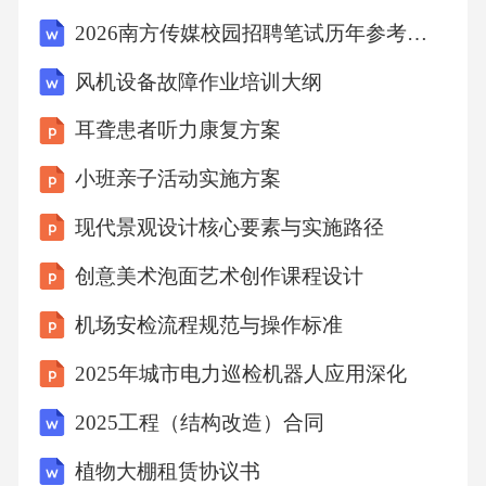
性。互动环节设计突发应急预案机制突发事件
2026南方传媒校园招聘笔试历年参考题库附带答案详解
处理紧急疏散措施医疗急救措施危机公关策略
风机设备故障作业培训大纲
制定突发事件处理预案，如天气变化、设备故
耳聋患者听力康复方案
障等。确保场地内有安全出口，并制定紧急疏
散预案。安排专业医疗人员到场，准备急救药
小班亲子活动实施方案
品和器材。针对可能出现的负面情况，制定危
现代景观设计核心要素与实施路径
机公关策略，维护品牌形象。06效果评估体系
创意美术泡面艺术创作课程设计
通过问卷调查、社交媒体监测等工具，测量活
机场安检流程规范与操作标准
动前后品牌知名度的变化情况。统计参与活动
策划、互动、分享的用户数量，以及参与活动
2025年城市电力巡检机器人应用深化
的深度和广度。追踪活动期间的销售数据，分
2025工程（结构改造）合同
析空调品牌的销售增长情况，以及活动对销售
植物大棚租赁协议书
的直接贡献。统计活动在各类媒体上的曝光次