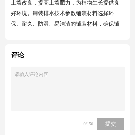
土壤改良，提高土壤肥力，为植物生长提供良
好环境。铺装排水技术参数铺装材料选择环
保、耐久、防滑、易清洁的铺装材料，确保铺
装的质量和美观。01排水系统根据地形和气候
条件，设计合理的排水系统，确保雨水能够及
评论
时排出，防止积水。02铺装工艺采用先进的铺
装工艺和技术，保证铺装的平整度和稳定性，
减少破损和维修成本。03照明系统节能方案选
用高效节能的LED灯具，降低能耗，提高照明
效果。光源选择根据景观需求和照明标准，进
行合理的设计，避免过度照明和光污染。照明
设计采用智能控制系统，实现按需照明和定时
提交
0
/150
开关，进一步节约能源。控制系统05项目管理