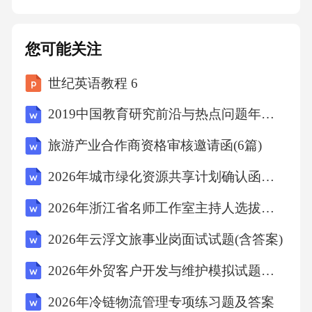
流程PART施工图交底要点交底内容交底形式交
底对象交底效果包括图纸内容、设计理念、重
您可能关注
点难点及解决方案等，确保施工人员理解设计
世纪英语教程 6
意图。项目管理人员、施工人员、监理等，确
保信息准确传达。现场交底、书面交底、会议
2019中国教育研究前沿与热点问题年度报告
交底等，确保交底内容清晰明确。确保交底内
旅游产业合作商资格审核邀请函(6篇)
容被准确理解和执行，避免施工过程中的误解
2026年城市绿化资源共享计划确认函（7篇）
和错误。进度与成本控制进度计划成本预算成
本控制措施进度监控与调整制定详细的施工进
2026年浙江省名师工作室主持人选拔面试真题(含答案)
度计划，包括关键节点和时间，确保项目按时
2026年云浮文旅事业岗面试试题(含答案)
完成。根据景观设计方案和施工进度计划，制
2026年外贸客户开发与维护模拟试题及答案
定合理的成本预算，包括材料、人工、机械等
2026年冷链物流管理专项练习题及答案
费用。严格控制设计变更和工程签证，加强材