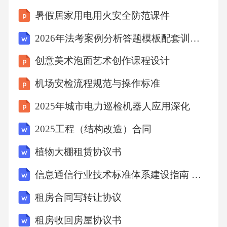
料管理，减少浪费和损耗，确保成本控制在预
暑假居家用电用火安全防范课件
算范围内。及时跟踪项目进度，发现偏差及时
2026年法考案例分析答题模板配套训练试题及答案
分析原因并采取措施调整，确保项目按期完
创意美术泡面艺术创作课程设计
成。设计与施工协同加强设计与施工之间的沟
通与协作，确保设计意图得以实现。甲方与乙
机场安检流程规范与操作标准
方协同加强甲方与乙方之间的沟通与协作，及
2025年城市电力巡检机器人应用深化
时解决施工中出现的问题，确保项目顺利进
2025工程（结构改造）合同
行。监理与施工协同加强监理对施工过程的监
植物大棚租赁协议书
督和检查，确保施工质量和安全。相关部门协
同加强与园林、市政、环保等相关部门的沟通
信息通信行业技术标准体系建设指南 （2025-2027）
与协作，确保项目符合相关法规和规定。多方
租房合同写转让协议
协同机制06成果运维策略PART根据植被类型、
租房收回房屋协议书
生长周期和观赏特性，制定差异化的养护计划