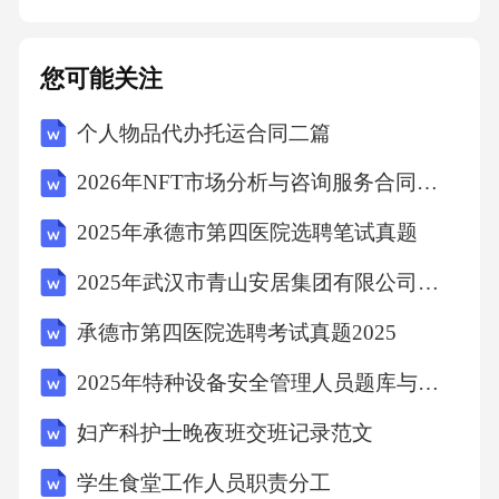
进行破坏性使用，甲方有权解除本协议，收回
租赁物，乙方应按照租金总额%向甲方支付违约
您可能关注
金，并负责修复或赔偿租赁物的损失。-若乙方
个人物品代办托运合同二篇
未在租赁期满或本协议提前解除后按照约定交
还大棚及附属设施，每逾期一日，应按照租金
2026年NFT市场分析与咨询服务合同三篇
标准的%向甲方支付占有使用费。如因乙方逾期
2025年承德市第四医院选聘笔试真题
交还导致甲方遭受其他损失的，乙方应承担赔
2025年武汉市青山安居集团有限公司招聘笔试真题
偿责任。六、争议解决本协议在履行过程中如
发生争议，双方应首先友好协商解决；协商不
承德市第四医院选聘考试真题2025
成的，任何一方均有权向有管辖权的人民法院
2025年特种设备安全管理人员题库与答案(2025版)
提起诉讼。七、其他条款1.本协议自双方签字
妇产科护士晚夜班交班记录范文
（或盖章）之日起生效，一式两份，甲乙双方
学生食堂工作人员职责分工
各执一份，具有同等法律效