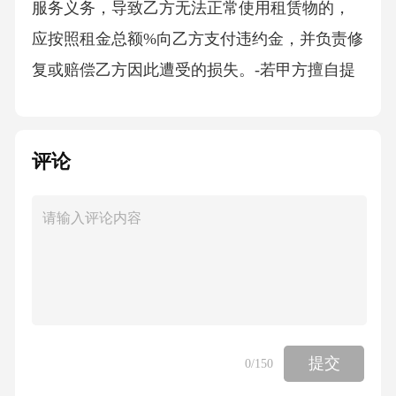
服务义务，导致乙方无法正常使用租赁物的，
应按照租金总额%向乙方支付违约金，并负责修
复或赔偿乙方因此遭受的损失。-若甲方擅自提
前解除本协议，应退还乙方已支付但未使用期
间的租金，并按照租金总额%向乙方支付违约
评论
金。如因甲方提前解除协议给乙方造成损失
的，应承担全部赔偿责任。2.乙方违约责任-若
乙方未按照本协议约定按时足额支付租金，每
逾期一日，应按照未支付租金金额的%向甲方支
付违约金。逾期超过日的，甲方有权解除本协
议，收回租赁物，乙方已支付的租金不予退
还，并应按照租金总额%向甲方支付违约金。-
提交
0
/150
若乙方擅自改变大棚用途或对大棚及附属设施