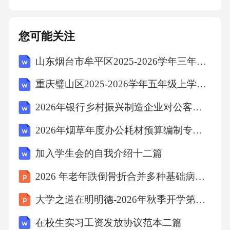
节，帮助孩子们理解并模仿故事中的品德行
为。01品德行为卡片绘有各种品德行为图案的
您可能关注
卡片，如诚实守信、尊重他人等，用于教学互
山东烟台市牟平区2025-2026学年三年级上学期期末语文试题（文字版含答案）
动和游戏环节。02角色扮演道具如头饰、服装
等，让孩子们在角色扮演中体验不同的品德行
重庆璧山区2025-2026学年五年级上学期期末语文试卷（文字版含答案）
为。03包括诚实守信、尊重他人等主题的动画
2026年银行乡村振兴制造企业对公客户经理银行招聘考试笔试试题（含答案）
短片，生动形象地展示品德行为。品德教育动
2026年烟草年度办公耗材预算编制专员烟草公司招聘考试笔试试题（含答案）
画通过歌曲和儿歌的形式，让孩子们在轻松愉
快的氛围中学习品德知识。品德歌曲和儿歌如
加入学生会的自我介绍十二篇
品德教育APP、互动游戏等，激发孩子们的学习
2026 年老年跌倒骨折合并多种基础病护理个案分享
兴趣，增强教学效果。互动教学软件多媒体辅
大学之道在明明德-2026年秋季开学第一课
助工具包师资培训指导计划教案设计与评估培
在校生实习工资发放协议范本二篇
训指导教师如何设计符合小班孩子特点的品德