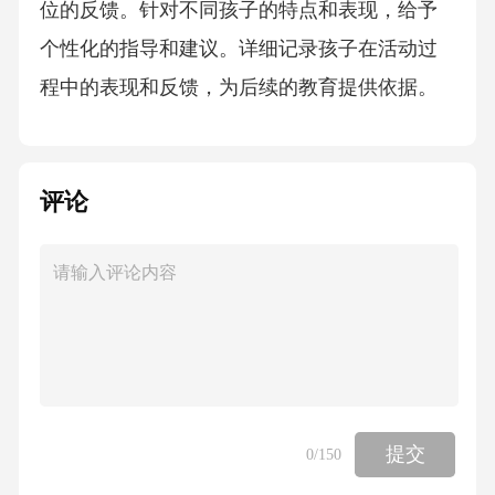
位的反馈。针对不同孩子的特点和表现，给予
个性化的指导和建议。详细记录孩子在活动过
程中的表现和反馈，为后续的教育提供依据。
成长记录册为每个孩子建立成长记录册，记录
他们在活动中的表现和进步。作品展示收集孩
评论
子的作品和创作，展示他们的成长历程和成
果。照片和视频记录用照片和视频记录下孩子
们在活动中的精彩瞬间，作为珍贵的回忆和成
长记录。综合评价结合观察评估和过程性反
馈，对孩子进行全面的评价，为他们的未来发
展提供参考。成长档案记录方式06资源支持方
案绘本教具配套清单经典品德绘本《小猪找朋
提交
0
/150
友》、《小猫钓鱼》等，通过生动的故事情