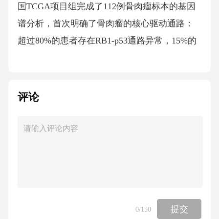
国TCGA项目组完成了112例骨肉瘤标本的基因
谱分析，首次明确了骨肉瘤的核心驱动通路：
超过80%的患者存在RB1-p53通路异常，15%的
软骨肉瘤样骨肉瘤患者携带IDH1/2基因突变。
这一研究成果发表在《自然遗传学》期刊，为
后续的靶向治疗提供了明确的靶点方向。05ON
评论
E2基于分子分型的预后分层模型的建立
2基于分子分型的预后分层模型的建立基于TCG
A队列的基因数据，我们团队在2018年建立了国
内首个骨肉瘤预后分层模型，将患者分为三
类：低风险组：RB1完整+p53野生型，5年生存
率达85%中风险组：单通路异常（仅RB1缺失或
提交
0
/150