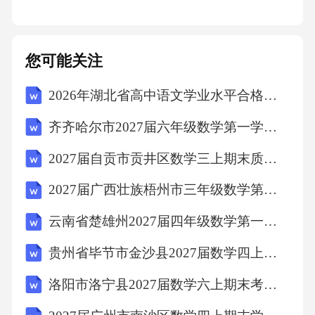
仅p53突变），5年生存率为62%高风险组：双通
路异常（RB1缺失+p53突变），5年生存率仅3
2%我们对国内300例骨肉瘤患者进行独立验证，
您可能关注
模型准确率达81%，随后该模型被纳入《中国骨
2026年湖北省高中语文学业水平合格性模拟卷（一）（文字版含答案）
肉瘤诊疗指南（2018版）》，成为国内临床分
齐齐哈尔市2027届六年级数学第一学期期末学业质量监测试题含解析
层治疗的核心依据。06ONE3靶向治疗的循证探
索
2027届自贡市贡井区数学三上期末质量检测试题含解析
2027届广西壮族梧州市三年级数学第一学期期末调研模拟试题含解析
3靶向治疗的循证探索随着分子分型的明确，靶
云南省楚雄州2027届四年级数学第一学期期末质量检测模拟试题含解析
向治疗的循证研究开始落地。2013年我们参与
了贝伐珠单抗治疗复发转移性骨肉瘤的II期临床
贵州省毕节市金沙县2027届数学四上期末考试试题含解析
研究，发现贝伐珠单抗联合化疗可将患者无进
洛阳市洛宁县2027届数学六上期末考试模拟试题含解析
展生存期（PFS）延长2.3个月，客观缓解率提