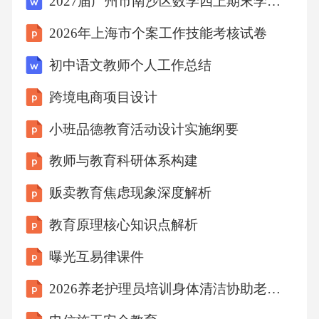
2027届广州市南沙区数学四上期末学业质量监测试题含解析
升至22%。2016年我们团队开展了IDH1抑制剂
2026年上海市个案工作技能考核试卷
治疗IDH1突变骨肉瘤的单臂临床研究，入组的3
例患者中有2例出现肿瘤缩小，其中1例患者的P
初中语文教师个人工作总结
FS达到8个月，这是国内首次证实IDH抑制剂在
跨境电商项目设计
骨肉瘤中的抗肿瘤活性，为后续III期临床研究
小班品德教育活动设计实施纲要
提供了关键数据。07ONE4精准放疗的循证优化
教师与教育科研体系构建
4精准放疗的循证优化2015年我们引入国内首批
贩卖教育焦虑现象深度解析
质子重离子治疗系统，针对无法手术的局部晚
教育原理核心知识点解析
期骨肉瘤患者开展治疗。我们回顾2015-2018年
的50例患者数据，发现质子治疗的局部控制率
曝光互易律课件
达82%，比传统光子放疗高出25%，且3级以上
2026养老护理员培训身体清洁协助老年人沐浴解读
放射性不良反应发生率仅为8%。2018年我们发