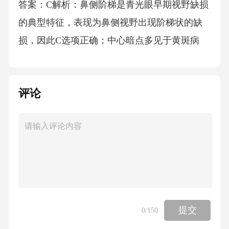
答案：C解析：鼻侧阶梯是青光眼早期视野缺损
的典型特征，表现为鼻侧视野出现阶梯状的缺
损，因此C选项正确；中心暗点多见于黄斑病
变，A选项错误；旁中心暗点可能出现在青光眼
中期，但不是最典型的早期特征，B选项错误；
评论
向心性缩小多见于视神经萎缩晚期，D选项错
误。下列关于青光眼随访的描述，错误的是
（）A.需定期监测眼压B.无需复查视野及视神
经情况C.调整降眼压药物后需及时复查D.术后
患者需关注滤过泡状态答案：B解析：青光眼是
进展性疾病，即使眼压控制稳定，也需要定期
复查视野和视神经情况，以监测病情进展，因
提交
0
/150
此B选项描述错误；A、C、D选项均为青光眼随