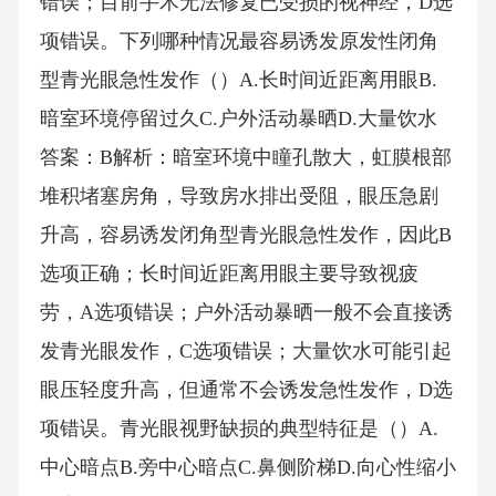
错误；目前手术无法修复已受损的视神经，D选
项错误。下列哪种情况最容易诱发原发性闭角
型青光眼急性发作（）A.长时间近距离用眼B.
暗室环境停留过久C.户外活动暴晒D.大量饮水
答案：B解析：暗室环境中瞳孔散大，虹膜根部
堆积堵塞房角，导致房水排出受阻，眼压急剧
升高，容易诱发闭角型青光眼急性发作，因此B
选项正确；长时间近距离用眼主要导致视疲
劳，A选项错误；户外活动暴晒一般不会直接诱
发青光眼发作，C选项错误；大量饮水可能引起
眼压轻度升高，但通常不会诱发急性发作，D选
项错误。青光眼视野缺损的典型特征是（）A.
中心暗点B.旁中心暗点C.鼻侧阶梯D.向心性缩小