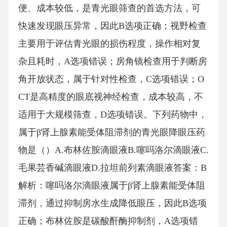
便、成本较低，是青光眼筛查的首选方法，可
快速发现眼压异常，因此B选项正确；视野检查
主要用于评估青光眼的损伤程度，操作相对复
杂且耗时，A选项错误；房角镜检查用于判断房
角开放状态，属于针对性检查，C选项错误；O
CT是高精度的眼底视神经检查，成本较高，不
适用于大规模筛查，D选项错误。下列药物中，
属于β肾上腺素能受体阻滞剂的青光眼降眼压药
物是（）A.布林佐胺滴眼液B.噻吗洛尔滴眼液C.
毛果芸香碱滴眼液D.拉坦前列素滴眼液答案：B
解析：噻吗洛尔滴眼液属于β肾上腺素能受体阻
滞剂，通过抑制房水生成降低眼压，因此B选项
正确；布林佐胺是碳酸酐酶抑制剂，A选项错