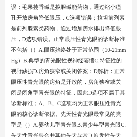
误；毛果芸香碱是拟胆碱能药物，通过缩小瞳
孔开放房角降低眼压，C选项错误；拉坦前列素
是前列腺素类药物，通过增加房水排出降低眼
压，D选项错误。正常眼压性青光眼的诊断标准
不包括（）A.眼压始终处于正常范围（10-21mm
Hg）B.典型的青光眼性视神经萎缩C.特征性的
视野缺损D.房角狭窄或关闭答案：D解析：正常
眼压性青光眼的房角是开放的，房角狭窄或关
闭是闭角型青光眼的特征，因此D选项不属于其
诊断标准；A、B、C选项均为正常眼压性青光
眼的核心诊断依据。先天性青光眼最常见的类
型是（）A.婴幼儿型青光眼B.青少年型青光眼C.
先天性青光眼合并其他先天异常D.原发性先天