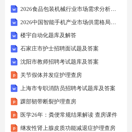
有房角狭窄解剖基础但未发病）、先兆期（偶
2026食品包装机械行业市场需求分析投资规划
发轻度眼压升高症状）、急性发作期（眼压急
2026中国智能手机产业市场供需格局及投资潜力分析规划研究报告
剧升高，症状明显）、间歇期（发作后症状缓
楼宇自动化题库及解答
解，眼压恢复）、慢性期（房角持续关闭，视
神经逐渐受损）及绝对期（视力完全丧失），
石家庄市护士招聘面试题及答案
因此四个选项均正确。下列属于青光眼降眼压
沈阳市教师招聘考试题库及答案
药物中前列腺素类药物的是（）A.曲伏前列素
关节假体并发症护理查房
滴眼液B.贝美前列素滴眼液C.溴莫尼定滴眼液D.
上海市专职消防员招聘考试题库及答案
酒石酸溴莫尼定滴眼液答案：AB解析：曲伏前
列素和贝美前列素均属于前列腺素类降眼压药
踝部韧带断裂护理查房
物，通过增加房水经葡萄膜巩膜途径排出降低
医学26年：粪便常规结果解读 查房课件
眼压，因此AB正确；溴莫尼定（包括酒石酸溴
继发性肾上腺皮质功能减退症护理查房
莫尼定）属于α肾上腺素能受体激动剂，通过抑