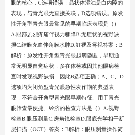
眼的核心，C选项错误；晶状体混浊是白内障的
表现，与青光眼无直接关联，D选项错误。原发
性开角型青光眼最常见的早期临床表现是（）
A.眼部剧烈疼痛伴视力骤降B.无症状的视野缺
损C.结膜充血伴角膜水肿D.虹视及雾视答案：B
解析：原发性开角型青光眼起病隐匿，早期通
常无明显自觉症状，多在体检或因其他眼病检
查时发现视野缺损，因此B选项正确；A、C、D
选项均为闭角型青光眼急性发作期的典型表
现，不符合开角型青光眼早期特征。用于青光
眼筛查最便捷、经济的检查方法是（）A.视野
检查B.眼压测量C.房角镜检查D.眼底光学相干断
层扫描（OCT）答案：B解析：眼压测量操作简