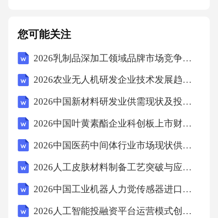
访的正确内容。二、多项选择题（共10题，每
题2分，共20分）青光眼的主要危险因素包括
您可能关注
（）A.年龄大于40岁B.青光眼家族史C.高度近视
2026乳制品深加工领域品牌市场竞争力分析报告与产品创新技术研究总纲
D.长期使用糖皮质激素答案：ABCD解析：年龄
增大、青光眼家族史、高度近视、长期使用糖
2026农业无人机研发企业技术发展趋势分析投资前景规划
皮质激素均是青光眼的明确危险因素。年龄大
2026中国新材料研发业供需现状及投资潜力规划分析研究报告
于40岁人群青光眼发病率显著升高；家族史提
2026中国叶黄素酯企业科创板上市财务规范与估值提升方案
示遗传易感性；高度近视患者眼球结构异常，
视神经易受损伤；长期使用糖皮质激素可导致
2026中国医药中间体行业市场现状供需分析投资评估规划分析研究报告
眼压升高，诱发激素性青光眼。原发性闭角型
2026人工皮肤材料制备工艺突破与应用领域拓展
青光眼的临床分期包括（）A.临床前期B.先兆
2026中国工业机器人力觉传感器进口替代可行性分析报告
期C.急性发作期D.间歇期及慢性期答案：ABCD
2026人工智能投融资平台运营模式创新市场竞争态势评估投资决策规划分析
解析：原发性闭角型青光眼分为临床前期（具