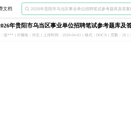
费文档

2026年贵阳市乌当区事业单位招聘笔试参考题库及
：追***
IP属地：河北
上传时间：2026-04-03
格式：DOCX
页数：28