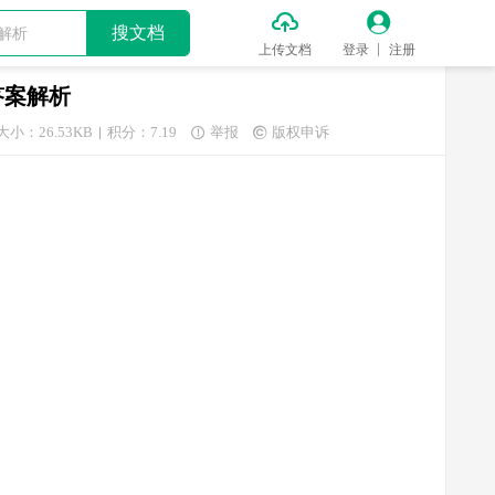


搜文档
上传文档
登录
注册
答案解析
大小：26.53KB
积分：7.19
举报
版权申诉

