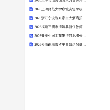
2026天津市渤海国资人力资源开发服务有限公司招聘项目制工作人员1人备考题库及参考答案详解（黄金题型）
2026上海师范大学康城实验学校第二批教师招聘4人备考题库含完整答案详解【典优】
2026浙江宁波逸东豪生大酒店招聘7人备考题库【夺冠系列】附答案详解
2026福建三明市清流县新任教师招聘5人备考题库及完整答案详解【夺冠】
2026春季中国工商银行河北省分行校园招聘50人备考题库含完整答案详解（全优）
2026云南曲靖市罗平县妇幼保健院招聘编外人员18人备考题库及完整答案详解【历年真题】