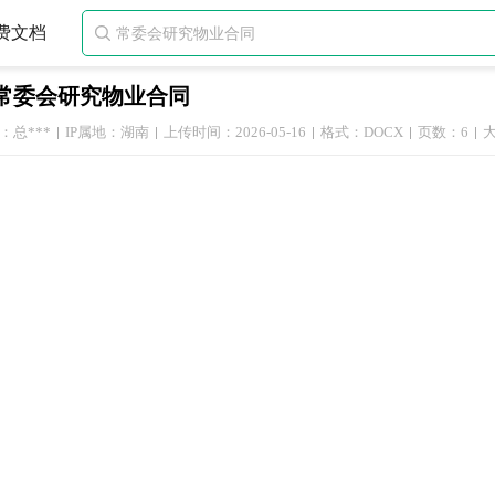
费文档

常委会研究物业合同
：总***
IP属地：湖南
上传时间：2026-05-16
格式：DOCX
页数：6
大