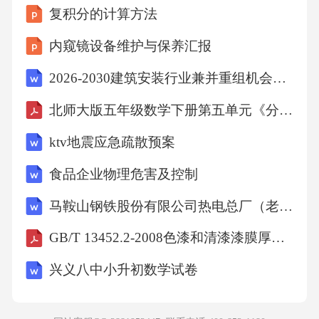
流。大家认为，要维护互联网健康的环境和良
复积分的计算方法
好的秩序，广大青少年网友担负着重要责任。
内窥镜设备维护与保养汇报
对这段文字概括准确的是（）
2026-2030建筑安装行业兼并重组机会研究及决策咨询报告
A、互联网是把“双刃剑”，应慎重使用
北师大版五年级数学下册第五单元《分数除法》单元测试卷（含答案）
ktv地震应急疏散预案
B、互联网与青年之间的关系密切
食品企业物理危害及控制
C、广大青少年应该自觉承担起维护互联网环境
马鞍山钢铁股份有限公司热电总厂（老区）煤粉锅炉掺烧工业污泥改造项目环境影响报告书
的责任
GB/T 13452.2-2008色漆和清漆漆膜厚度的测定
兴义八中小升初数学试卷
D、青少年应自觉抵制互联网带来的不良影响
【答案】：C文段首句指出网络对青少年很重