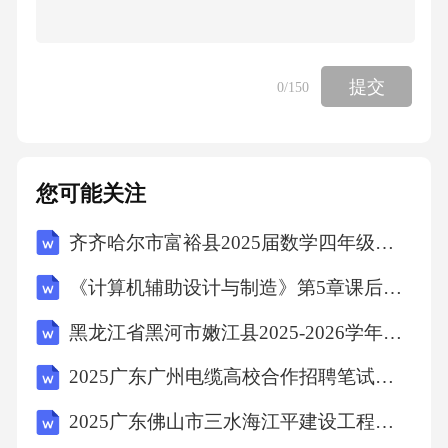
责自己;③适度地接受个人的需要，并具有满足
此种需要的能力等。故选D。
提交
0
/150
考点：心理素质与社5、关于分子动理论的描
述，下列说法错误的是（）
您可能关注
A、物体里含有的分子数是很多的
齐齐哈尔市富裕县2025届数学四年级第二学期期中学业质量监测试题（含答案解析）
B、白色衣物染上污垢很难洗掉
《计算机辅助设计与制造》第5章课后练习测试卷及答案
黑龙江省黑河市嫩江县2025-2026学年数学三年级第二学期期中联考试题含解析
C、温度越高，分子运动越快，在0℃时分子运
动就停止了
2025广东广州电缆高校合作招聘笔试历年备考题库附带答案详解
2025广东佛山市三水海江平建设工程有限公司第一批招聘企业工作人员拟聘用人员（第五批）笔试历年备考题库附带答案详解
D、分子间的引力和斥力是同时存在的