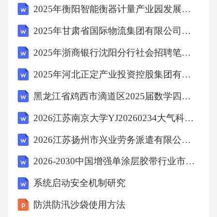
2025年衡阳智能衡器计量产业园发展有限公司招聘7人笔试历年常考点试题专练附带答案详解
【答案】：CA项，物体里含有的分子数是很多
2025年甘肃省国际物流集团有限公司员工招聘16人笔试历年备考题库附带答案详解
的，A项正确;B项，污垢的分子体积很小，分子
2025年浙商银行沈阳分行社会招聘笔试历年典型考题及考点剖析附带答案详解2套
数很多，所以白色衣物染上污垢很难洗掉，B项
2025年河北正定产业投资控股集团有限公司招聘职业经理人4名笔试历年难易错考点试卷带答案解析
正确;C项，在。℃时，分子仍在运动，C项错误;
D项，分子间的引力和斥力是同时存在的，D项
黑龙江省鸡西市滴道区2025届数学四年级下学期期中试题（含答案解析）
正确。故选C。
2026江苏南京大学YJ20260234大气科学学院博士后招聘1人备考题库附答案详解（培优）
2026江苏扬州市兴业劳务派遣有限公司招聘3人备考题库及答案详解一套
考点：物理常识6、近几年来，网络成为青少年
学习、工作和生活中越来越重要的组成部分。
2026-2030中国增强单涂层胶带行业市场发展趋势与前景展望战略研究报告
互联网带来了方便和快捷，也带来了网络谣
系统启动安全机制研究
言、网络暴力等问题。在座谈会上，来自各行
防洪防汛沙袋使用方法
各业的青年代表结合各自经历进行了广泛交