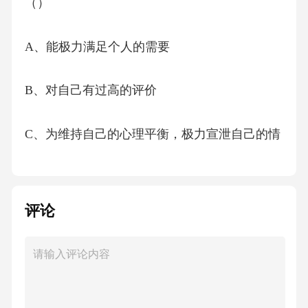
（）
A、能极力满足个人的需要
B、对自己有过高的评价
C、为维持自己的心理平衡，极力宣泄自己的情
绪
D、有充分的自我安全感
评论
【答案】：D心理健康的范围包括：①有适度的
安全感，有自尊心，对自我的成就有价值感;②
适度地自我批评，不过分夸耀自己也不过分苛