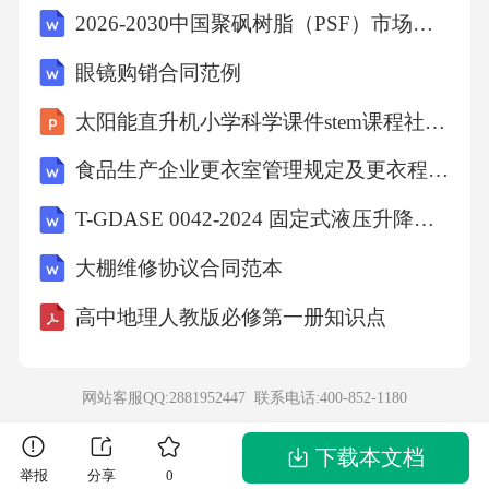
2026-2030中国聚砜树脂（PSF）市场供需现状与经营效益分析报告
5.4协议生效后，除非甲乙双方另有约定，任何
眼镜购销合同范例
一方不得擅自变更协议内容或终止协议。如有
太阳能直升机小学科学课件stem课程社团课课件
需要变更或终止协议的情况，双方应提前三十
食品生产企业更衣室管理规定及更衣程序（附图片）
日书面通知对方，并就变更或终止事宜进行协
商。
T-GDASE 0042-2024 固定式液压升降装置安全技术规范
大棚维修协议合同范本
5.5本协议未尽事宜，双方可参照《中华人民共
高中地理人教版必修第一册知识点
和国合同法》及相关法律法规执行。
5.6本协议签订后，如遇国家法律法规、政策调
网站客服QQ:2881952447 联系电话:
400-852-1180
整，导致协议内容与现行法律法规、政策不符
下载本文档
时，甲乙双方应协商一致，对本协议进行相应
举报
分享
0