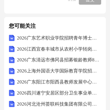
民法院提起诉讼。
五、其他约定
您可能关注
5.1本协议一式两份，甲乙双方各执一份，自双
2026广东艺术职业学院招聘青年博士及骨干教师64人备考题库附参考答案详解（巩固）
方签字盖章之日起生效。
2026江西宜春丰城市从农村小学转岗教师到农村中学招聘29人笔试题库及参考答案详解（B卷）
2026广东清远市佛冈县招募银龄教师8人笔试题库及完整答案详解【考点梳理】
5.2本协议未尽事宜，可由甲乙双方另行协商，
并签订补充协议。
2026上海外国语大学国际教育学院招聘1人考前冲刺密卷附完整答案详解（网校专用）
2026广东阳江市阳西县教师发展中心选调教研员10人考前冲刺密卷及完整答案详解（全优）
5.3本协议的修改、补充或终止，均应以书面形
式进行，并由双方签字盖章确认。
2026四川遂宁安居区部分卫生事业单位考核招聘农村订单定向医学毕业生3人备考题库及完整答案详解【名校卷】
2026河北沧州荟联科技集团有限公司招聘3人备考题库【易错题】附答案详解
甲方（盖章）：________________