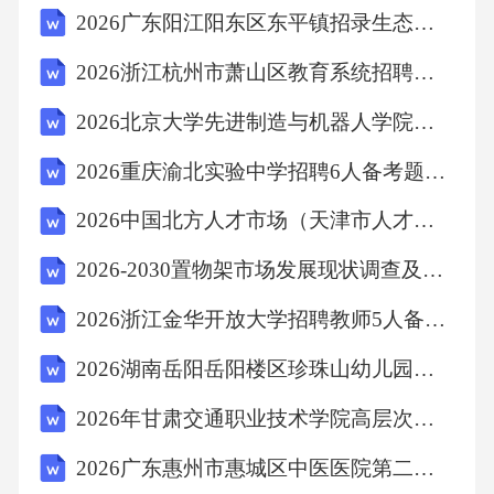
2026广东阳江阳东区东平镇招录生态就业人员9人模拟试卷含答案详解（新）
乙方（盖章）：________________
2026浙江杭州市萧山区教育系统招聘中小学、幼儿园编外教师储备人才考前冲刺密卷及完整答案详解【易错题】
2026北京大学先进制造与机器人学院招聘2名劳动合同制工作人员考前冲刺试卷带答案详解（新）
代表人（签字）：________________
2026重庆渝北实验中学招聘6人备考题库及一套参考答案详解
代表人（签字）：________________
2026中国北方人才市场（天津市人才服务中心）招聘高层次人才2人备考题库及答案详解（有一套）
2026-2030置物架市场发展现状调查及供需格局分析预测报告
签订日期：________________
2026浙江金华开放大学招聘教师5人备考题库附答案详解（研优卷）
联系电话：________________
2026湖南岳阳岳阳楼区珍珠山幼儿园秋季教师招聘备考题库完整参考答案详解
电子邮箱：________________
2026年甘肃交通职业技术学院高层次人才引进补充备考题库含答案详解（完整版）
2026广东惠州市惠城区中医医院第二批编外人员招聘7人备考题库及答案详解1套
五、其他约定（续）