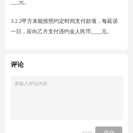
___元。
3.2.2甲方未能按照约定时间支付款项，每延误
一日，应向乙方支付违约金人民币____元。
3.2.3如一方违反本协议，给对方造成损失的，
应承担相应的赔偿责任。
评论
四、争议解决
4.1甲乙双方在履行本协议过程中发生的争议，
应友好协商解决。
4.2如协商不成，任何一方均可向乙方所在地人
提交
0
/150