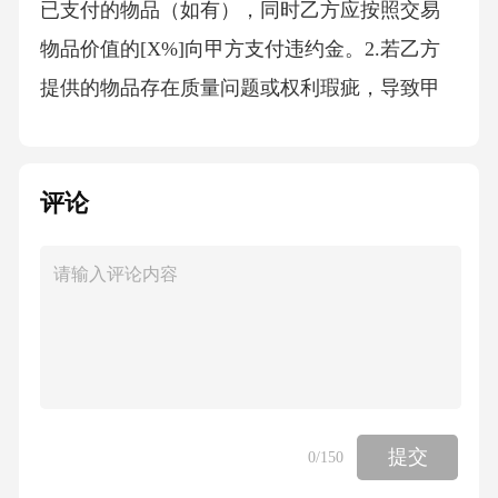
已支付的物品（如有），同时乙方应按照交易
物品价值的[X%]向甲方支付违约金。2.若乙方
提供的物品存在质量问题或权利瑕疵，导致甲
方遭受损失的，乙方应承担全部赔偿责任。赔
偿范围包括但不限于甲方的直接损失、间接损
评论
失以及因维权产生的合理费用（如律师费、诉
讼费等）。3.如乙方违反本合同其他条款约定，
应承担相应的违约责任，赔偿对方因此遭受的
损失。五、争议解决（一）协商解决双方在履
行本合同过程中如发生争议，应首先通过友好
协商解决。协商期限为自争议发生之日起[X]天
内。（二）诉讼解决若协商不成，任何一方均
提交
0
/150
有权向有管辖权的人民法院提起诉讼。诉讼费