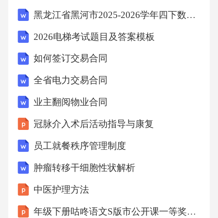
的，不承担违约责任，但应及时通知对方，并
黑龙江省黑河市2025-2026学年四下数学期中达标检测试题（含答案解析）
提供相关证明文件。在不可抗力事件影响消除
2026电梯考试题目及答案模板
后的合理时间内，双方应协商恢复本合同的履
如何签订交易合同
行。若因不可抗力事件导致本合同无法继续履
行或部分无法履行的，双方应协商解决善后事
全省电力交易合同
宜。（四）合同生效与份数1.本合同自双方
业主翻阅物业合同
冠脉介入术后活动指导与康复
员工就餐秩序管理制度
肿瘤转移干细胞性状解析
中医护理方法
年级下册咕咚语文S版市公开课一等奖百校联赛特等奖课件