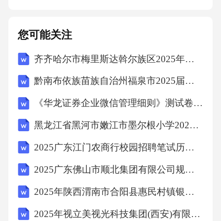
用由败诉方承担，但法律另有规定的除外。
六、其他条款（一）合同变更与解除1.本合同的
您可能关注
任何变更或补充需经双方书面协商一致，并签
齐齐哈尔市梅里斯达斡尔族区2025年数学三年级第二学期期中达标测试试题（含答案）
订书面协议。2.在履行本合同过程中，如出现法
定或约定的解除情形，一方有权解除本合同，
黔南布依族苗族自治州福泉市2025届三下数学期末检测试题含答案解析
但应提前[X]天通知对方。（二）保密条款双方
《华龙证券企业微信管理细则》测试卷及答案
应对在本合同履行过程中知悉的对方商业秘
黑龙江省黑河市嫩江市墨尔根小学2025届数学四下期末质量检测模拟试题含解析
密、个人隐私等信息予以保密，未经对方书面
同意，不得向任何第三方披露或使用。（三）
2025广东江门农商行校园招聘笔试历年典型考题及考点剖析附带答案详解
不可抗力条款1.本合同所称不可抗力是指不能预
2025广东佛山市顺北集团有限公司规划岗招聘1人笔试历年备考题库附带答案详解
见、不能避免并不能克服的客观情况，包括但
2025年陕西渭南市合阳县惠民村镇银行招聘（8人）笔试历年典型考题及考点剖析附带答案详解
不限于自然灾害、政府行为、社会异常事件
2025年视立美视光科技集团(西安)有限公司招聘笔试历年难易错考点试卷带答案解析
等。2.因不可抗力事件导致一方无法履行本合同