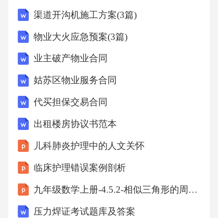
业管理服务费用支付至乙方指定的银行账户。
渠道开沟机施工方案(3篇)
乙方应在收到款项后[开票期限]内，向甲方开具
物业大火应急预案(3篇)
合法有效的发票。（三）费用调整在合同履行
业主破产物业合同
期间，如因物价上涨、政策调整、服务内容增
加等原因导致乙方物业管理服务成本显著增
姑苏区物业服务合同
加，乙方有权提出费用调整申请。乙方应提前
代买担保交易合同
[通知期限]书面通知甲方，说明费用调整的原
出租楼房协议书范本
因、幅度及依据。甲方应在收到通知后的[协商
儿科肺炎护理中的人文关怀
期限]内与乙方进行协商，如双方达成一致意
见，则按照新的费用标准执行；如协商不成，
临床护理错误案例剖析
可按照本合同约定的争议解决方式处理。六、
九年级数学上册-4.5.2-相似三角形的周长比、面积比课件-(新版)浙教版
违约责任1.若甲方未按照本合同约定按时足额支
压力焊证考试题库及答案
付物业管理服务费用，每逾期一日，应按照未