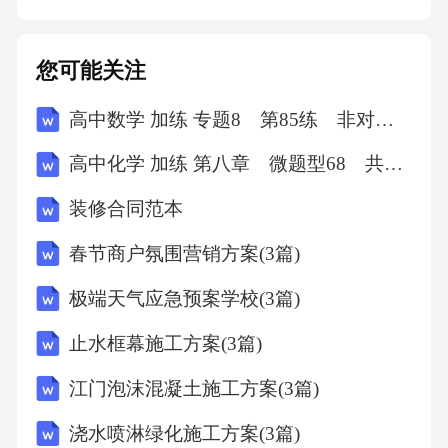
情况，接受甲方的监督检查，并根据甲方意见
及时改进服务工作。妥善保管甲方提供的相关
您可能关注
资料，不得泄露或擅自使用。加强对物业区域
高中数学 加练 专题8 第85练 非对称韦达定理
内设施设备、环境卫生、安全保卫等方面的管
理，确保物业区域的正常运营和安全。建立健
高中化学 加练 第八章 微题型68 共价键极性 分子极性 氢键对物质性质的影响
全物业管理服务档案，记录物业管理服务工作
装修合同范本
的各项情况。五、物业管理服务费用及支付方
春节商户氛围营销方案(3篇)
式（一）费用标准甲方应向乙方支付的物业管
理服务费用为每月人民币[X]元（大写：[大写金
极端天气应急预案学校(3篇)
额]）。该费用标准涵盖了本合同约定的各项服
止水框幕施工方案(3篇)
务内容，但不包括因甲方特殊要求或超出本合
江门泡沫混凝土施工方案(3篇)
同约定范围的服务所产生的额外费用。（二）
浇水喷淋绿化施工方案(3篇)
支付方式甲方应在每月[支付日期]前，将当月物