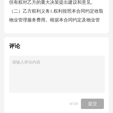
但有权对乙方的重大决策提出建议和意见。
（二）乙方权利义务1.权利按照本合同约定收取
物业管理服务费用。根据本合同约定及物业管
理实际需要，制定和执行物业管理服务方案，
但不得违反法律法规及本合同约定。要求甲方
评论
协助提供物业管理服务所需的相关资料和信
息。对物业区域内违反法律法规、规章制度及
本合同约定的行为，有权采取相应措施予以制
止，并要求责任人改正。2.义务按照本合同约定
的服务内容、标准和要求，勤勉尽责地为甲方
提供物业管理服务。遵守法律法规及本合同约
定，不得擅自改变物业用途或从事损害甲方利
提交
0
/150
益的行为。定期向甲方报告物业管理服务工作