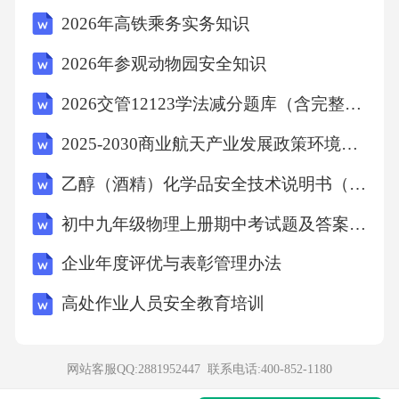
示)；
2026年高铁乘务实务知识
2026年参观动物园安全知识
【柘展研究】如图③，在边长为10的正方形AB-
2026交管12123学法减分题库（含完整答案解析全国）
CD中，点E,F分别是边AB.BC上的动点.且满足A
E二BF,AF
2025-2030商业航天产业发展政策环境与市场增长空间报告
乙醇（酒精）化学品安全技术说明书（MSDS-SDS）
与DE交于点O,点M是DF的中点，G是边AB上的
初中九年级物理上册期中考试题及答案【完整版】
点，若点G是AB的中点，直接写出2OM+FG的
最小值.
企业年度评优与表彰管理办法
高处作业人员安全教育培训
第1课时正方形的性质
1.C2.C3.D4.22.5°
网站客服QQ:2881952447 联系电话:
400-852-1180