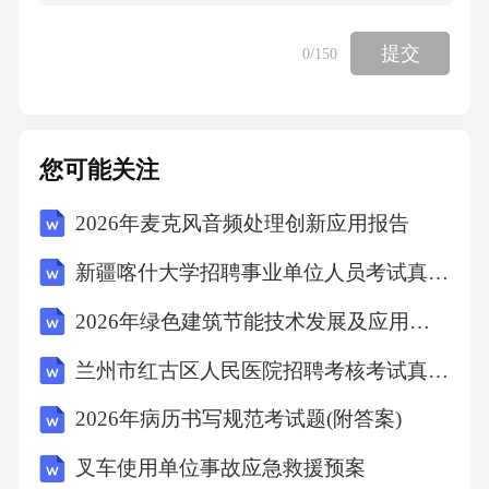
BEQE,已知0A=0E,且NOAE=75。.
提交
0
/150
⑴试判断^OBE的形状,并说明理由；
您可能关注
⑵如图②，连接DE,求证：54E+BE=DE.
2026年麦克风音频处理创新应用报告
E
新疆喀什大学招聘事业单位人员考试真题2025
2026年绿色建筑节能技术发展及应用报告
①
兰州市红古区人民医院招聘考核考试真题2025
创新拓展题
2026年病历书写规范考试题(附答案)
1312025亳州期末］【知识技能】如图①，点P
叉车使用单位事故应急救援预案