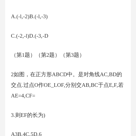
A.(-l,-2)B.(-l,-3)
C.(-2,-l)D.(-3,-D
（第1题）（第2题）（第3题）
2如图，在正方形ABCD中。是对角线AC,BD的
交点.过点O作OE_LOF,分别交AB,BC于点E,F,若
AE=4,CF=
3.则EF的长为)
A3B.4C.5D.6