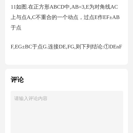
11如图.在正方形ABCD中,AB=3,E为对角线AC
上与点A,C不重合的一个动点，过点E作EF±AB
于点
F,EG±BC于点G.连接DE,FG,则下列结论:①DEnF
G;②NBFG=NADE;③DE_LFG;④FG的最小值为
2VI
评论
其中正确的结论是.,（填写序号）
12如图①，正方形ABCD中,对角线AC和BD相交
于点O,E是正方形ABCD的边AB下方一点，连接
AE,