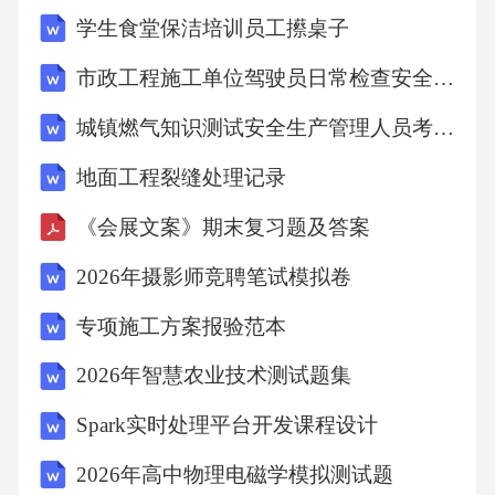
是正方形ABCD的对角线AC上一动点，连接PB,
学生食堂保洁培训员工攃桌子
PD.求证:PB=P
市政工程施工单位驾驶员日常检查安全操作规程
D;
城镇燃气知识测试安全生产管理人员考试试卷及答案
地面工程裂缝处理记录
【数学思考】如图②，点E是正方形ABCD的边
《会展文案》期末复习题及答案
BC的中点，连接DE交对角线AC于点M,连接AE
交
2026年摄影师竞聘笔试模拟卷
专项施工方案报验范本
对角线BD于点N.
2026年智慧农业技术测试题集
(1)求证:DM=AN:
Spark实时处理平台开发课程设计
2026年高中物理电磁学模拟测试题
(2)若NAED=a,求NBDE的度数(用含a的式子表