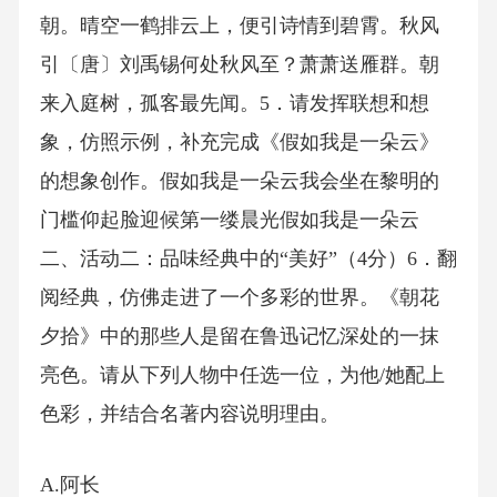
朝。晴空一鹤排云上，便引诗情到碧霄。秋风
引〔唐〕刘禹锡何处秋风至？萧萧送雁群。朝
来入庭树，孤客最先闻。5．请发挥联想和想
象，仿照示例，补充完成《假如我是一朵云》
的想象创作。假如我是一朵云我会坐在黎明的
门槛仰起脸迎候第一缕晨光假如我是一朵云
二、活动二：品味经典中的“美好”（4分）6．翻
阅经典，仿佛走进了一个多彩的世界。《朝花
夕拾》中的那些人是留在鲁迅记忆深处的一抹
亮色。请从下列人物中任选一位，为他/她配上
色彩，并结合名著内容说明理由。
A.阿长