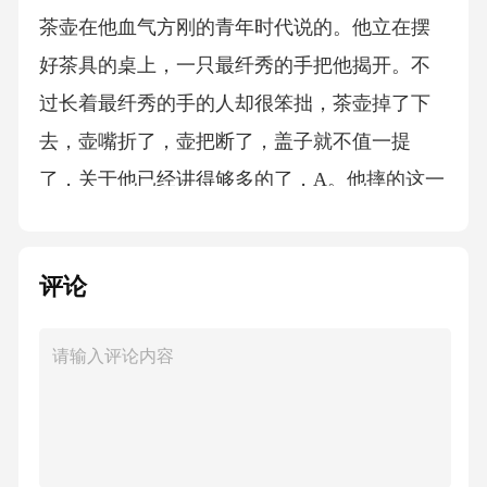
茶壶在他血气方刚的青年时代说的。他立在摆
好茶具的桌上，一只最纤秀的手把他揭开。不
过长着最纤秀的手的人却很笨拙，茶壶掉了下
去，壶嘴折了，壶把断了，盖子就不值一提
了，关于他已经讲得够多的了，A。他摔的这一
跤是很重的，最糟的是，他们笑他，而不是笑
那笨拙的手。③“这事我会永远记住的！”茶壶后
评论
来在谈到自己的生活经历时说。“我被人称为残
废，被人搁到了夺晃里，后来当一位老妇人来
要饭的时候，又被送给了她。我沦入贫寒，站
在那里不知所措，里外都如此。不过，就在我
这样站立的时候，我的生活开始好转。可是，
我原来是那样，现在却变成了完全不同的另一