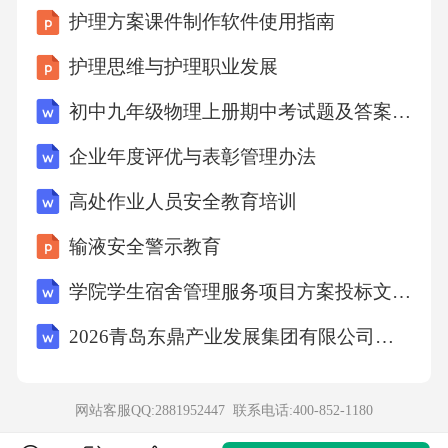
②茶壶倒在了地上，开水流完了。我选句，理
护理方案课件制作软件使用指南
由：9．【童话·内涵】文中的茶壶先后提到了两
护理思维与护理职业发展
次“幸福”，它们分别指什么？这体现了茶壶怎样
的思想转变？请联系上下文说说你的看法。①
初中九年级物理上册期中考试题及答案【完整版】
我把幸福分给人类中的口渴者。②为别人忘掉
企业年度评优与表彰管理办法
自己是幸福的！10．【童话·主旨】童话大师安
高处作业人员安全教育培训
徒生说：“最奇妙的童话是从最真实的生活中产
输液安全警示教育
生出来的。”请结合这则童话的内容，谈谈你对
安徒生这句话的理解。关于安徒生的主题阅读
学院学生宿舍管理服务项目方案投标文件（技术方案）
【材料一】①“我的生平就是一段可爱的童话，
2026青岛东鼎产业发展集团有限公司招聘笔试备考题库及答案解析
快活而且充满了意外之遇。”安徒生是这样评价
自己一生的。安徒生的所有童话，都蕴藏着成
网站客服QQ:2881952447 联系电话:
400-852-1180
人世界的道理。“出走半生，归来仍是少年”，说