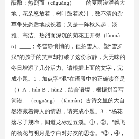
酝酿；热烈而（cūguǎng）____的夏雨浇灌着大
地，花朵怒放着，树叶鼓着浆汁，数不清的杂
草争先恐后地成长着；又是一阵秋风起，淡
雅、高洁、热烈而深沉的菊花正开得（lànmà
n）____；冬雪静悄悄的，但拍雪人、塑“雪罗
汉”的孩子的笑声却打破了这份寂静，为无味的
冬日增添了几分活力。请根据上面的文字，完
成小题。1．加点字“混”在语段中的正确读音是
（）A．hún B．hùn2．结合语境，根据拼音写
词语。（cūguǎng）（lànmàn）古诗文里的大自
然潜藏着诗人的情思，请完成小题。3．“杨花
落尽子规啼，闻道龙标过五溪。①，②。”飘飞
的杨花与明月是李白对好友的思念。“③，④，