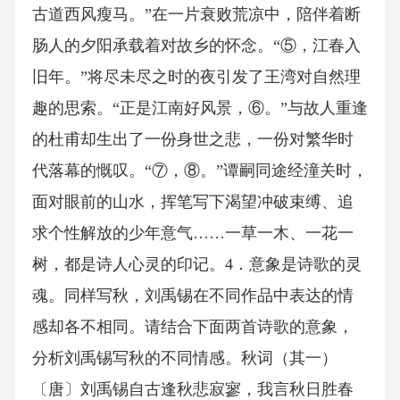
古道西风瘦马。”在一片衰败荒凉中，陪伴着断
肠人的夕阳承载着对故乡的怀念。“⑤，江春入
旧年。”将尽未尽之时的夜引发了王湾对自然理
趣的思索。“正是江南好风景，⑥。”与故人重逢
的杜甫却生出了一份身世之悲，一份对繁华时
代落幕的慨叹。“⑦，⑧。”谭嗣同途经潼关时，
面对眼前的山水，挥笔写下渴望冲破束缚、追
求个性解放的少年意气……一草一木、一花一
树，都是诗人心灵的印记。4．意象是诗歌的灵
魂。同样写秋，刘禹锡在不同作品中表达的情
感却各不相同。请结合下面两首诗歌的意象，
分析刘禹锡写秋的不同情感。秋词（其一）
〔唐〕刘禹锡自古逢秋悲寂寥，我言秋日胜春