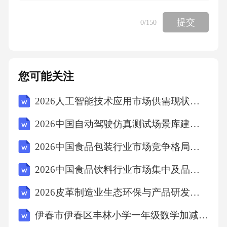
个样。我的身体里面装进了土，对一个茶壶来
提交
0
/150
说，就是被埋掉了。不过，土里放了一个球
茎。谁放的，谁给的，我不知道。但不容置疑
的是，它代替了中国茶叶和滚开的水，代替了
您可能关注
被摔断的把儿和嘴儿。球茎躺在土里，躺在我
2026人工智能技术应用市场供需现状分析及投资发展布局指导文件
身体里。它成了我的心脏，我的活心脏。我以
前从来没有过这样的心脏。我有了生命，有了
2026中国自动驾驶仿真测试场景库建设与合规性评估标准演进
力量，有了精神。脉搏跳动起来了，球茎发了
2026中国食品包装行业市场竞争格局及产品创新路径研究报告
芽，很快就有思想有感觉了。它开放出花，我
2026中国食品饮料行业市场集中及品牌营销策略研究报告
看到了它，我扶持着它，在它的美貌中我忘却
2026皮革制造业生态环保与产品研发方向
了自己。为别人忘掉自己是幸福的！它没有感
谢我，没有想到我——它受人美慕和称赞。我
伊春市伊春区丰林小学一年级数学加减法练习题