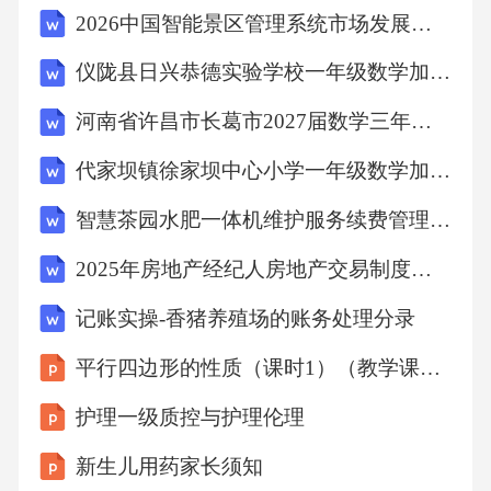
非常高兴，它必定也一样高兴。有一天，我听
2026中国智能景区管理系统市场发展现状竞争分析投资潜力报告
说它该换个好一些的花盆，有人拦腰打我，我
仪陇县日兴恭德实验学校一年级数学加减法练习题
痛极了，可是花到了一个好一些的花盆里，我
被扔到了院子里，成了一堆旧碎片躺在那里。
河南省许昌市长葛市2027届数学三年级第一学期期末学业质量监测试题含解析
但是我的记忆还在，它是不会丧失的。”（选自
代家坝镇徐家坝中心小学一年级数学加减法练习题
《安徒生童话》，有删改）7．【童话·故事】根
智慧茶园水肥一体机维护服务续费管理2025年的合同协议
据故事内容，梳理“一只茶壶的遭遇”。8．【童
2025年房地产经纪人房地产交易制度政策考试试题及答案
话·语言】童话的语言生动形象，常用儿童的口
吻讲述故事。本文横线A处需要补充一句话，你
记账实操-香猪养殖场的账务处理分录
觉得下面哪句话更适合？请结合具体内容说明
平行四边形的性质（课时1）（教学课件）2025-2026学年人教版八年级数学下册
理由。①茶壶晕乎乎地躺在地上，沸水从里面
护理一级质控与护理伦理
流了出来。
新生儿用药家长须知