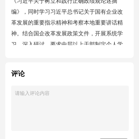
《习近平关于树立和践行正确政绩观论述摘
编》，同时学习习近平总书记关于国有企业改
革发展的重要指示精神和考察本地重要讲话精
神。结合国企改革发展政策文件，开展系统学
习、深入研讨。要求中层以上干部制定个人学
习计划，每周自学不少于XX学时，做好学习笔
记、撰写心得体会。党工委理论学习中心组开
评论
展专题学习了x次、集中研讨X次，围绕“国有企
业的使命与担当”“高质量发展与正确政绩观”等
主题进行交流发言XX人次，推动学习从“学表
面”向“悟精髓”转变。（二）领导带头学，发挥
示范作用。党工委领导班子成员以身作则，带
头参加专题学习、交流研讨、专题党课和基层