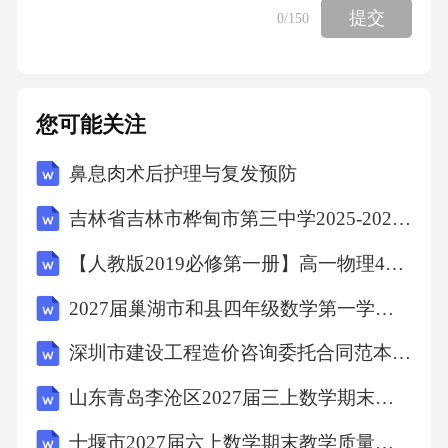
调研。班子成员累计讲授专题党课XX场次，覆
提交
0
/150
盖党员干部XXXX余人次；深入企业基层开展宣
讲XX次，覆盖职工XXXX余人次。各企业党组
织依托“三会一课”、主题党日、青年理论学习小
您可能关注
组等形式，组织党员干部开展集中学习了xX场
鼻息肉术后护理与复发预防
次、专题研讨XX场次，青年理论学习小组学习
吉林省吉林市桦甸市第三中学2025-2026学年第二学期八年级期末英语试题（文字版含答案）
了xX次，形成领导干部带头学、党员干部主动
学的良好氛围。（三）正反典型学，强化思想
【人教版2019必修第一册】高一物理4自由落体运动（教学设计）教案
教育。坚持正面引导与反面警示相结合，组织
2027届巢湖市和县四年级数学第一学期期末检测模拟试题含解析
观看《政绩观扭曲之害》等警示教育片X场次，
深圳市建设工程造价咨询委托合同范本(范本)
通报国有企业政绩观偏差典型案例XX起，聚焦
盲目投资、虚假业绩、形式主义等突出问题开
山东青岛李沧区2027届三上数学期末复习检测试题含解析
展警示教育，引导党员干部汲取教训、引以为
十堰市2027届六上数学期末教学质量检测试题含解析