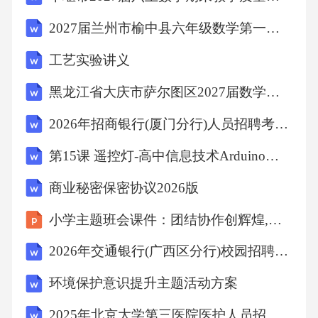
戒。同时，选树宣传全系统先进典型XX名，举
2027届兰州市榆中县六年级数学第一学期期末学业水平测试试题含解析
办“践行正确政绩观，推动国企新发展”先进事迹
工艺实验讲义
报告会X场次，用身边的榜样激励党员干部担当
作为。通过正反对比，使党员干部深刻认识到
黑龙江省大庆市萨尔图区2027届数学六年级第一学期期末质量检测试题含解析
政绩观偏差的严重危害，自觉树立正确的价值
2026年招商银行(厦门分行)人员招聘考试备考题库及答案详解
取向。三、开门纳谏问效，彰显为民情怀
第15课 遥控灯-高中信息技术Arduino开源硬件系列课程教学设计
（一）广泛征求意见，主动接受监督。通过设
立意见箱、开通热线电话、发放征求意见函、
商业秘密保密协议2026版
召开座谈会、网络征集等多种方式，广泛征求
小学主题班会课件：团结协作创辉煌,团结友爱促成长
企业职工、服务对象、合作单位和社会各界对
2026年交通银行(广西区分行)校园招聘笔试参考试题及答案详解
国有企业政绩观、作风建设、经营管理等方面
环境保护意识提升主题活动方案
的意见建议。累计发放征求意见函XXXX份、召
开座谈会XX场，收集意见建议XXX条，梳理归
2025年北京大学第三医院医护人员招聘考试题库附答案详解