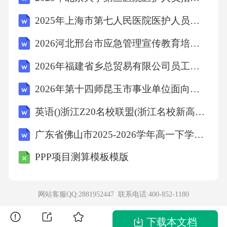
纳为企业创新发展、职工权益保障、社会责任
2025年上海市第七人民医院医护人员招聘考试试题附答案详解
履行、服务质量提升等X大类XX项具体问题。
2026河北邢台市应急管理宣传教育培训中心招聘劳务派遣工作人员5名笔试备考题库及答案详解
利用企业官网、微信公众号、宣传栏等平台，
及时发布学习教育动态XX条，宣传工作成效，
2026年福建省乡总贸易有限公司员工招聘1人笔试模拟试题及答案详解
接受社会监督，确保学习教育不脱离实际、不
2026年第十四师昆玉市事业单位面向师市在岗服务“三支一扶”人员开展专项招聘（14人）笔试备考试题及答案详解
流于形式。（二）深入基层调研，掌握实际情
英语()浙江Z20名校联盟(浙江名校新高考研究联盟)2026届高三第一次联考(8.21-8.23)
况。党工委领导班子成员结合分管工作，深入
广东省佛山市2025-2026学年高一下学期期末考试语文试卷
企业一线、项目现场开展调研XXX次，重点围
绕企业转型升级、科技创新、安全生产、人才
PPP项目测算模板模版
培养等XX个专题进行精准调研。调研过程中，
坚持“四不两直”原则，与一线职工、基层干部面
网站客服QQ:2881952447 联系电话:
400-852-1180
对面交流，了解企业发展中的痛点、难点问
下载本文档
题。累计发现突出问题XX个，提出解决措施XX