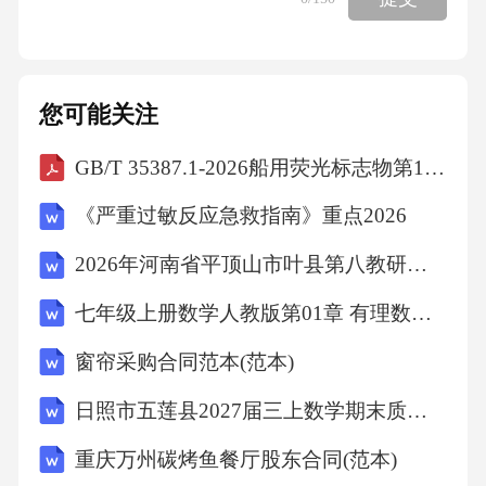
A.移送案件通知书B.移交案件通知书C.不予调查
处理告知书D.交办通知书【答案】：A24.营业
厅的安全疏散不应穿越仓库。当必须穿越时，
您可能关注
应设置疏散走道，并采用耐火极限不低于（）h
GB/T 35387.1-2026船用荧光标志物第1部分：安全救生标志物
的隔墙与仓库分隔。A.2.5B.2C.3D.1【答案】：
B25.被检查单位在规定时间内对消防产品市场
《严重过敏反应急救指南》重点2026
准入的现场检查判定结论提出异议的，应当
2026年河南省平顶山市叶县第八教研区三模九年级数学试卷(含答案)
（）。A.七日内受理B.五日内受理C.不予受理D.
七年级上册数学人教版第01章 有理数测试卷测试（原卷版）
五日内送检【答案】：D26.跨行政区域的火灾
事故的调查，由（）的消防救援机构负责。A.
窗帘采购合同范本(范本)
最先到达现场B.火灾蔓延地C.最先起火地D.最先
日照市五莲县2027届三上数学期末质量检测模拟试题含解析
接警【答案】：C27.消防安全重点单位应当进
重庆万州碳烤鱼餐厅股东合同(范本)
行每（）防火巡查，并确定巡查的人员、内