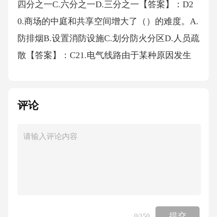
四分之一C.六分之一D.三分之一【答案】：D2
0.商场的中庭和共享空间增大了（）的难度。A.
防排烟B.设置消防设施C.划分防火分区D.人员疏
散【答案】：C21.电气线路由于某种原因发生
短路时，短路点处一般会产生（）高温，强烈
的电弧高温作用使金属迅速熔化、气化，形成
评论
不同形状的短路熔痕。A.3000℃至4000℃B.400
0℃至5000℃C.2000℃至3000℃D.1000℃至200
0℃【答案】：C22.高层建筑（）应当定期向业
主、使用人通报消防安全管理情况。A.产权单
位B.经营单位C.统一管理机构D.建设单位【答
案】：C23.对属于消防救援机构职责范围的案
件，但不属于本单位管辖的，应当制作（）。
提交
0
/150