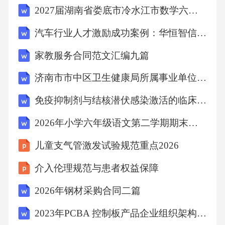
2027届湖南省娄底市冷水江市数学六年级第一学期期末教学质量检测试题含解析
容、部位和频次。A.季度B.周C.日D.月【答
案】：C28.下列不属于接点过热熔痕特征的是
汽车行业人才激励成功案例：华恒智信破解激励滞后认可缺失
（）。A.全回路导线绝缘层从内层向外层老
家教服务合同范文汇编九篇
化、烧焦，在导线经过的对应地面上可见到绝
济南市市中区卫生健康局所属事业单位招聘笔试真题及答案
缘层被烧熔化滴落痕迹。B.接头处局部被电弧
击断，端部形成熔珠。C.接点处有过热变色痕
免疫抑制剂与结核潜伏感染激活的临床专家共识总结2026
迹，表面有电弧烧蚀痕。D.接头处（如垫片、
2026年小学六年级语文第二学期期末考试卷及答案（一）
螺杆、螺帽、接线柱处）形成电火花滋痕、如
儿童支气管激发试验规范重点2026
麻点坑、形成缺口。【答案】：A29.设有消防
介入伦理规范与患者权益保障
控制室的人员密集场所或其所在建筑，其火灾
自动报警和控制系统（）接入城市火灾报警网
2026年钢材采购合同二篇
络监控中心。A.宜B.最好C.必须D.可以【答
2023年PCBA 控制板产品企业组织架构及部门职责
案】：A30.公安机关依法使用《传唤证》时，