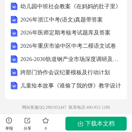
幼儿园中班社会教案《在妈妈的肚子里》
应当由（）签发。（建议删除）A.办案人员B.
所属公安机关负责人C.公安机关办案部门负责
2026年浙江中考(语文)真题带答案
人D.消防救援机构法制部门负责人【答案】：C
2026年医师定期考核考试题库及答案
二、多选题31.消防指战员参加灭火战斗时，通
2026年重庆市渝中区中考二模语文试卷
常情况下，要佩戴空气呼吸器、着灭火防护
2026-2030轨道钢产业市场深度调研及发展趋势与投资前景研究报告
服、穿灭火防护靴、佩戴消防头盔、灭火防护
头套、消防手套、消防安全腰带、消防腰斧
跨部门协作会议纪要模板及行动计划
（），并根据要求佩戴通信设备并保持通信畅
儿童绘本故事《谁偷了我的饼》教学设计
通A.方位灯B.应急逃生自救安全绳C.呼救器D.佩
戴式防爆照明灯【答案】：ABCD32.防火卷帘
网站客服QQ:2881952447 联系电话:
400-852-1180
的控制方式主要有（）。A.温度（易熔金属）
控制功能B.手动功能C.机械控制D.自动控制E.消
下载本文档
举报
分享
0