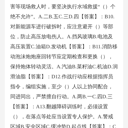
害等现场救人时，要坚决执行水域救援“（）个
绝不允许”。A.二B.五C.三D.四【答案】：B10.
对新能源车进行破拆时，应注意避开（）等部
位，防止高压放电伤人。A.挡风玻璃B.电池及
高压装置C.油箱D.发动机【答案】：B11.消防移
动泡沫炮炮座回转节应定期检查和更换（），
保持炮体转动灵活。A.汽油B.菜籽油C.机油D.润
滑油脂【答案】：D12.作战行动应根据指挥员
指令，编组实施，至少（）人以上协同配合，
同进同出，严禁擅自行动。A.两B.一C.四D.三
【答案】：A13.翻越障碍训练时，必须设置
（），在落点等处应当设置专人保护。A.警戒
区域B.安全区域C.缓冲垫D.起点线【答案】：C