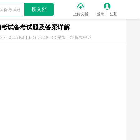


搜文档
上传文档
登录
注册
聘考试备考试题及答案详解
小：21.39KB
积分：7.19
举报
版权申诉

