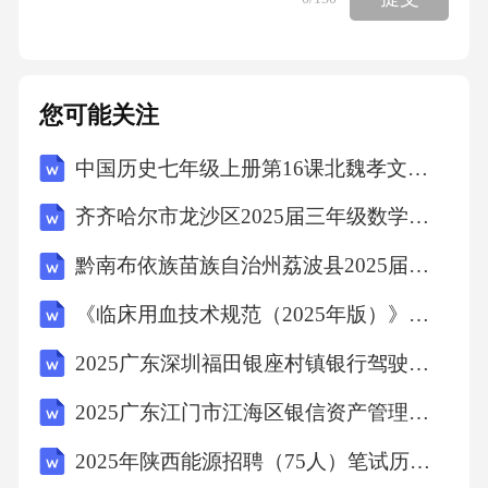
us）D.原始（Original）三、判断题（每题1分，
共10分，正确填“√”，错误填“×”）1.生产管理负
责人和质量受权人可以互相兼任。（）2.非最终
您可能关注
灭菌的无菌药品灌装应在B级背景下的A级环境
中国历史七年级上册第16课北魏孝文帝改革教学设计
中进行。（）3.物料的取样应在与生产要求一致
的洁净环境中进行。（）4.批生产记录中可使用
齐齐哈尔市龙沙区2025届三年级数学下学期期末调研模拟试题含解析
“同上”“同前”等简化表述。（）5.清洁验证的残
黔南布依族苗族自治州荔波县2025届数学四年级下学期期中联考试题（含解析）
留限度应基于毒理学数据计算，不得仅以目视
《临床用血技术规范（2025年版）》考核试题
清洁为标准。（）6.变更控制中，次要变更（如
包装材料颜色调整）无需进行风险评估。（）7.
2025广东深圳福田银座村镇银行驾驶岗社会招聘笔试历年典型考题及考点剖析附带答案详解
委托生产的药品标签上应同时标注委托方和受
2025广东江门市江海区银信资产管理有限公司招聘5人笔试历年常考点试题专练附带答案详解
托方的名称、地址。（）8.药品发运后，如发现
2025年陕西能源招聘（75人）笔试历年典型考点题库附带答案详解
质量问题，企业可自行决定是否召回，无需报