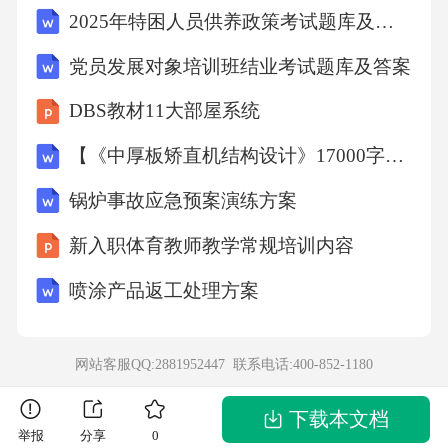
2025年特困人员供养政策考试题库及答案
P要求记录稀配罐的温度，仅标注“正常”；
（2）灌装机在灌装过程中出现1次卡瓶，操作
党员发展对象培训班结业考试题库及答案
人员自行清理后继续生产，未记录偏差；（3）
DBS教材11大部屋系统
灭菌柜的温度记录仪在灭菌过程中发生故障，
【《中厚板矫直机结构设计》17000字（论文）】
打印记录显示温度波动超过±2℃（工艺要求
锅炉事故应急预案演练方案
±1℃），但操作人员未报告，直接更换记录仪
后补打了一份“合格”记录；（4）QA在审核批记
新入职体育教师教学常规培训内容
录时发现，活性炭的称量记录中，称量人签名
喷涂产品返工处理方案
与实际操作人员不符。问题：1.指出上述事件中
不符合《药品生产质量管理规范》的具体条款
网站客服QQ:2881952447 联系电话:
400-852-1180
（需结合2020版GMP及2026年实施细则）。（1
0分）2.针对每个不符合项，提出至少1项纠正与
下载本文档
举报
分享
0