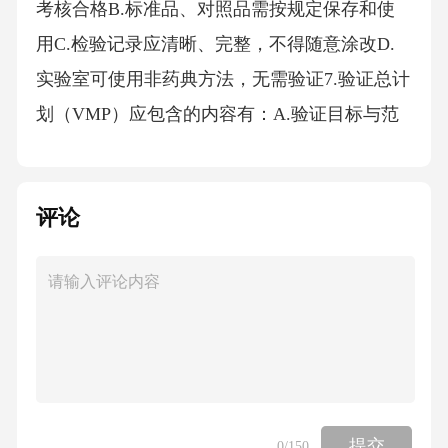
考核合格B.标准品、对照品需按规定保存和使
用C.检验记录应清晰、完整，不得随意涂改D.
实验室可使用非药典方法，无需验证7.验证总计
划（VMP）应包含的内容有：A.验证目标与范
围B.职责分工C.验证进度安排D.偏差处理流程8.
委托检验时，委托方的责任包括：A.选择符合
评论
要求的受托方B.提供检验所需的物料和信息C.对
检验结果进行审核D.承担受托方的设备维护费
用9.产品召回的流程包括：A.启动召回评估，确
定召回等级B.通知相关部门和客户C.回收已发运
产品D.对召回产品进行处理并记录10.数据可靠
性的“ALCOA+”原则包括：A.可归因（Attributa
ble）B.清晰（Legible）C.同步（Contemporaneo
提交
0
/150