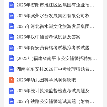
2025年资阳市雁江区区属国有企业招聘（8人）笔试历年典型考点题库附带答案详解
告监管部门。（）9.电子记录的系统应具备权限
管理功能，防止未授权修改。（）10.原料药生
2025年滨州水务发展集团有限公司权属公司公开招聘国有企业工作人员（13人）笔试历年典型考点题库附带答案详解
产中，同一设备连续生产同一品种时，可仅在
2025年河北衡水湖文化旅游发展集团有限公司岗位招聘15人笔试历年典型考点题库附带答案详解
批次间进行清洁检查，无需重复验证。（）
2026年汉中辅警考试试题及答案
四、简答题（每题6分，共30分）1.简述质量风
险管理的主要步骤。2.无菌药品生产中，关键操
2025年保安员资格考试模拟考试试题及答案
作（如灌装）的环境监控应包括哪些项目？3.物
(2025年)福建省南平市公安辅警招聘知识考试题库及答案
料供应商的质量评估应涵盖哪些内容？4.简述批
湖南省东安县2026届中考物理猜题卷含解析
生产记录的内容要求及保存期限。5.数据完整性
2026年幼儿园科学风啊你吹吧
中“四性”原则的具体含义是什么？五、案例分析
题（共20分）某注射剂生产企业在2026年3月生
2025年统计执法监督检查考试真题及答案
产批号为260301的盐酸左氧氟沙星注射液时，
2025年铁路公安辅警笔试真题（附答案）
发生以下事件：（1）配液岗位操作人员未按SO