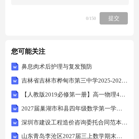
作用下生成的有害浅蓝色烟雾，是人类排放碳
提交
0
/150
氢化合物污染了空气，属于环境污染，D项正
确。故选D。
考点
您可能关注
鼻息肉术后护理与复发预防
环境污染与海洋保护5、茶杯:杯盖:杯底（）
吉林省吉林市桦甸市第三中学2025-2026学年第二学期八年级期末英语试题（文字版含答案）
A、树林：树梢：树根
【人教版2019必修第一册】高一物理4自由落体运动（教学设计）教案
2027届巢湖市和县四年级数学第一学期期末检测模拟试题含解析
B、文章：文件：标题
深圳市建设工程造价咨询委托合同范本(范本)
C、苹果：果核：果皮
山东青岛李沧区2027届三上数学期末复习检测试题含解析