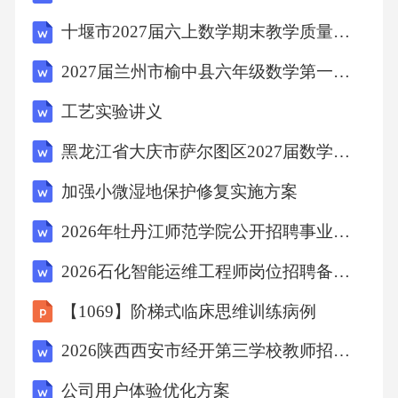
D、茶叶：春茶：秋茶
十堰市2027届六上数学期末教学质量检测试题含解析
2027届兰州市榆中县六年级数学第一学期期末学业水平测试试题含解析
【答案】：C题干中的关系是后两项是第一项的
工艺实验讲义
一部分，杯盖、杯底是茶杯的一部分;果核、果
皮是苹果的一部分。故选C。
黑龙江省大庆市萨尔图区2027届数学六年级第一学期期末质量检测试题含解析
加强小微湿地保护修复实施方案
考点：类比推理6、人才素质的灵魂是（）
2026年牡丹江师范学院公开招聘事业编制人员69人备考题库（一）及参考答案详解一套
A、德
2026石化智能运维工程师岗位招聘备考题库参考答案详解
【1069】阶梯式临床思维训练病例
B、智
2026陕西西安市经开第三学校教师招聘备考题库参考答案详解
C、体
公司用户体验优化方案