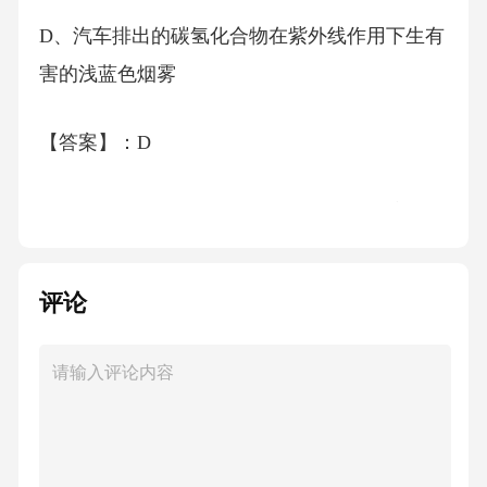
D、汽车排出的碳氢化合物在紫外线作用下生有
害的浅蓝色烟雾
【答案】：D
解析：A项，水资源分布不均，是自然环境和气
候造成的结果，而非人为造成，A项错误;B项，
植被破坏引起的水土流失，是人类直接破坏植
评论
被，而非“人类向环境排放超过自净能力的物质
或能量”，B项错误;C项，大面积开垦草原引起
的土地荒漠化，是人类直接破坏土地，而非“人
类向环境排放超过自净能力的物质或能量”，C
项错误;D项，汽车排出的碳氢化合物在紫外线