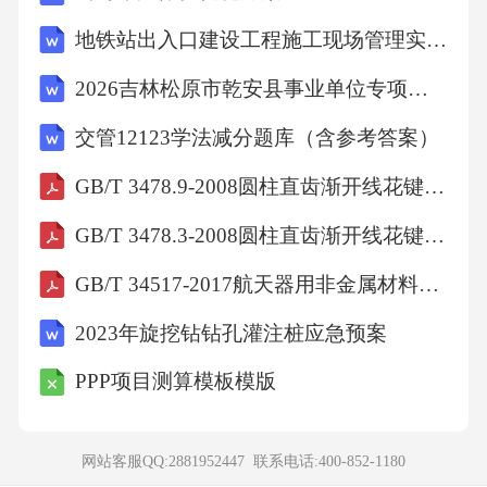
D、美
地铁站出入口建设工程施工现场管理实施方案
2026吉林松原市乾安县事业单位专项招聘普通高校毕业生2人备考题库及一套答案详解
【答案】：A德是人才素质的灵魂。故选A。
交管12123学法减分题库（含参考答案）
考点：职业道德与职业素质7、父子两人在雪地
GB/T 3478.9-2008圆柱直齿渐开线花键(米制模数齿侧配合)第9部分：量棒
上比赛走路，看谁走得又直又快。父亲看着终
GB/T 3478.3-2008圆柱直齿渐开线花键(米制模数齿侧配合)第3部分: 37.5°压力角尺寸表
点，一步一个脚印，走得既直又快;儿子看着自
GB/T 34517-2017航天器用非金属材料真空出气评价方法
己走的每一步，走一步回头看一直，结果又慢
又弯曲。这段文字是要说明（）
2023年旋挖钻钻孔灌注桩应急预案
PPP项目测算模板模版
A、如果只盯着过程，就会忘记目标
网站客服QQ:2881952447 联系电话:
400-852-1180
B、过于小心谨慎，反倒会影响效果