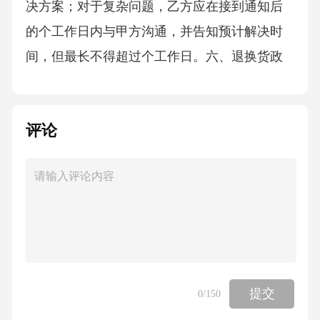
决方案；对于复杂问题，乙方应在接到通知后
的个工作日内与甲方沟通，并告知预计解决时
间，但最长不得超过个工作日。六、退换货政
策1.在手机交付后日内，如甲方发现手机存在外
观瑕疵、功能故障等非人为质量问题，且经乙
评论
方确认属实的，甲方有权要求乙方换货或退
货。乙方应在收到甲方的换货或退货要求后的
个工作日内办理相关手续。2.如甲方要求换货，
乙方应在办理换货手续后的个工作日内，将新
的手机交付给甲方或按照甲方指定的方式送达
指定地点。换货后的手机“三包”期限自换货之日
起重新计算。3.如甲方要求退货，乙方应在办理
提交
0
/150
退货手续后的个工作日内，将甲方已支付的全