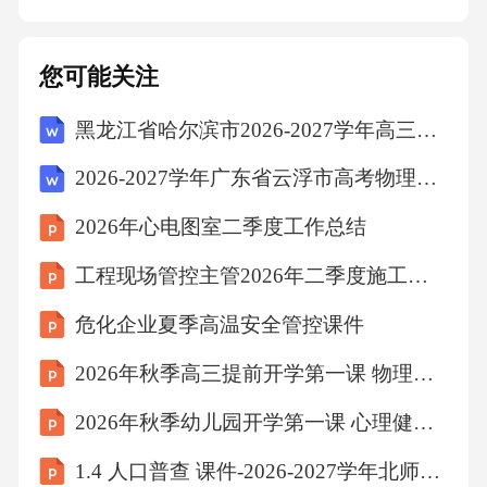
部款项退还至甲方指定的银行账户。七、知识
产权及保密条款1.乙方保证所售手机及相关配件
您可能关注
未侵犯任何第三方的知识产权，如因乙方原因
黑龙江省哈尔滨市2026-2027学年高三第五次模拟考试物理试卷（含答案解析）
导致甲方因购买、使用该手机而遭受第三方知
识产权侵权指控的，乙方应承担全部法律责
2026-2027学年广东省云浮市高考物理倒计时模拟卷（含答案解析）
任，包括但不限于赔偿甲方因此遭受的全部损
2026年心电图室二季度工作总结
失、承担甲方因应对侵权指控而产生的合理费
工程现场管控主管2026年二季度施工现场统筹管理总结
用（如律师费、诉讼费等）。2.双方应对在签订
及履行本合同过程中知悉的对方商业秘密、技
危化企业夏季高温安全管控课件
术秘密等予以保密，未经对方书面同意，不得
2026年秋季高三提前开学第一课 物理冲刺复习方法
向任何第三方披露或使用。本条款的保密期限
2026年秋季幼儿园开学第一课 心理健康与适应新环境课件
自本合同生效之日起年。八、违约责任1.若甲方
1.4 人口普查 课件-2026-2027学年北师大版数学四年级上册
未按照本合同约定按时足额支付款项，每逾期