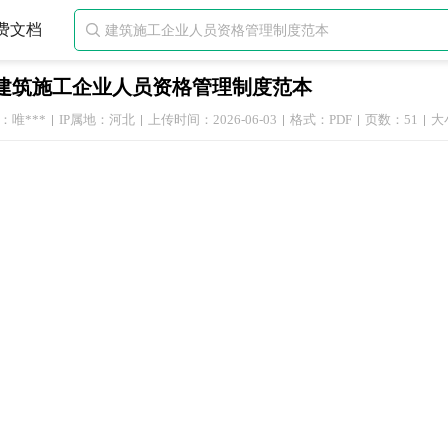
费文档

建筑施工企业人员资格管理制度范本
：唯***
IP属地：河北
上传时间：2026-06-03
格式：PDF
页数：51
大