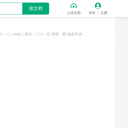


搜文档
上传文档
登录
注册
小：12.14MB
积分：7.19
举报
版权申诉

