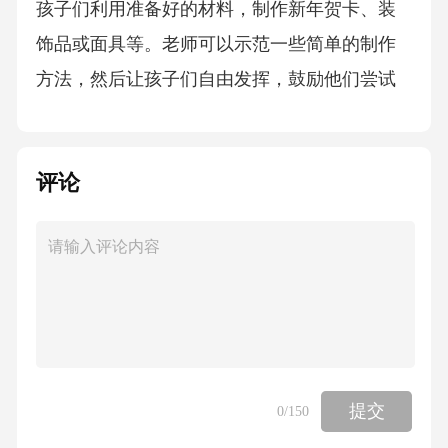
孩子们利用准备好的材料，制作新年贺卡、装
饰品或面具等。老师可以示范一些简单的制作
方法，然后让孩子们自由发挥，鼓励他们尝试
用废旧材料进行创新设计。3.亲子互动邀请家长
参与活动，与孩子们一起完成一些手工作品，
评论
如制作鞭炮、剪纸等。这一环节可以加强家长
与孩子之间的沟通与互动，让家庭共同参与节
日的庆祝。4.成果展示将所有孩子们完成的作品
进行展示，让孩子们互相欣赏和评价。老师可
以引导孩子们分享自己的创作过程和心得，培
养他们的表达能力和自信心。5.主题活动总结活
动最后，进行一次简单的总结，表扬孩子们的
提交
0
/150
创意和努力，鼓励他们在新的一年里继续发挥