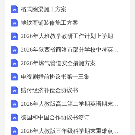
孩子们度过了一个愉快而有意义的新年，也为
格式圈梁施工方案
他们留下了宝贵的童年回忆。六、结语让我们
地铁商铺装修施工方案
共同期待这场充满创意和欢乐的新年美术活
2026年大班教学教研工作计划上学期
动，祝愿中班的小朋友们在新的一年里茁壮成
长，幸福快乐！撰写2026年中班过新年美术活
2026年陕西省商洛市部分学校中考英语一模试卷(含详细答案解析)
动方案的文章时，你需要包含以下几个核心内
2026年燃气管道安全措施方案
容及其相应的写作建议：1.活动概述：开篇简要
电视剧婚前协议书第十三集
介绍这次美术活动的主题和目的。例如：“为了
赔付经济补偿金协议书
迎接新的一年，我们中班将举办一场以‘迎新
年’为主题的美术活动。本次活动旨在通过绘
2026年人教版高二第二学期英语期末学情调研试卷（附答案可下载）
画、手工等形式，让孩子们感受新年的氛围，
德国和中国合作协议书签订
发挥创造力与想象力。”2.活动目标：列举活动
2026年人教版三年级科学期末重难点拔高试卷（含答案可下载）
的具体目标，包括技能目标、情感目标和认知