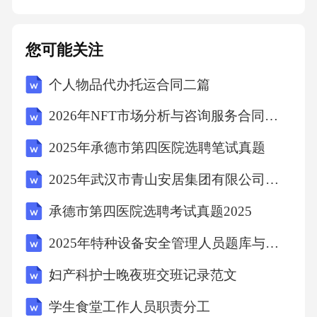
想象力和创造力。同时，也可以通过照片和录
像记录下这美好的时刻，为孩子们留下珍贵的
您可能关注
回忆。四、活动注意事项1.安全第一：确保活动
个人物品代办托运合同二篇
场所的安全，避免孩子们在使用剪刀等工具时
发生意外。2.鼓励参与：尽量让每个孩子都有机
2026年NFT市场分析与咨询服务合同三篇
会参与活动，体验成功的喜悦。3.环保理念：鼓
2025年承德市第四医院选聘笔试真题
励使用废旧材料，向孩子们传递环保和节约资
2025年武汉市青山安居集团有限公司招聘笔试真题
源的理念。4.家长沟通：及时与家长沟通，让家
长了解活动的目的和意义，鼓励家长积极参
承德市第四医院选聘考试真题2025
与。五、活动效果通过这次美术活动，孩子们
2025年特种设备安全管理人员题库与答案(2025版)
不仅锻炼了动手能力，还加深了对新年文化的
妇产科护士晚夜班交班记录范文
了解。同时，活动也促进了孩子们之间的友谊
学生食堂工作人员职责分工
和家长与孩子的亲子关系。这样的活动不仅让