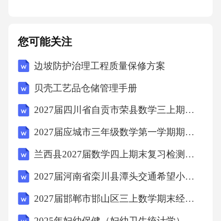
6.**后期制作**：指本集完成拍摄后，进行的剪
您可能关注
辑、特效添加、配音录制、配乐制作、调色等
工序。
边坡防护治理工程质量保修方案
贝壳工艺品仓储管理手册
7.**知识产权**：指在本集制作过程中产生的所
2027届四川省自贡市荣县数学三上期末达标测试试题含解析
有智力成果权益，包括著作权、商标权等。
2027届应城市三年级数学第一学期期末考试试题含解析
8.**保密信息**：指双方在合作过程中知悉的对
兰西县2027届数学四上期末复习检测模拟试题含解析
方商业秘密、技术信息、剧本内容等未公开信
2027届河南省栾川县潭头交通希望小学三上数学期末学业质量监测模拟试题含解析
息。
2027届邯郸市邯山区三上数学期末经典试题含解析
9.**交付物**：指本集的最终成片及相关制作资
2025年妇幼保健（妇幼卫生统计学）试题及答案