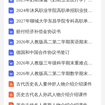
料，按照本协议约定格式与标准提交。
2024年沐风职业学院高职单招职业技能考试模拟试卷含完整答案详解（夺冠系列）
第三条双方权利与义务
2027年聊城大学东昌学院专科高职单招职业技能考试题库附答案详解（能力提升）
赔付经济补偿金协议书
1.甲方的权力与义务：
2026年人教版高二第二学期英语期末学情调研试卷（附答案可下载）
(1)**提供项目要求**：甲方有权向乙方提供本
德国和中国合作协议书签订
集的初步创意方向、剧情要求、人物设定及参
2026年人教版三年级科学期末重难点拔高试卷（含答案可下载）
考案例，乙方应据此制定拍摄方案并提交甲方
审核。
2026年人教版高二第二学期数学期末全真冲刺密卷（附答案可下载）
古代历史名人董仲舒人物介绍介绍课件
(2)**剧本审核权**：甲方对乙方提交的剧本版
历史古代名人孙武人物介绍介绍课件
本拥有最终审核权，包括内容是否符合整体剧
情逻辑、人物性格统一性及价值观导向。乙方