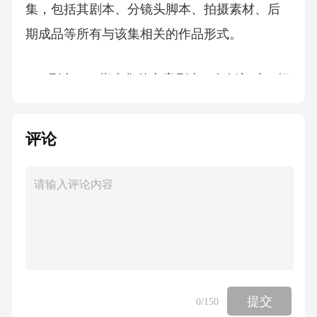
集，包括其剧本、分镜头脚本、拍摄素材、后
期成品等所有与该集相关的作品形式。
2.**剧本**：指本集的文字剧本，包括初稿、细
稿、定稿等不同版本。
评论
3.**分镜头脚本**：指根据剧本绘制的故事板，
包含镜头运用、场景布置、人物动作等信息。
4.**主要演员**：指在本集中承担核心角色表演
的演员。
5.**次要演员**：指在本集中承担辅助角色表演
提交
0
/150
的演员。