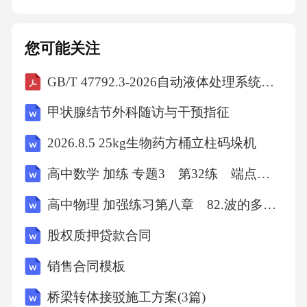
让学生亲身感受中秋节的传统文化氛围，增强
对传统文化的认识和了解。四、教学过程与实
您可能关注
施步骤1.导入阶段：通过讲座、视频等形式，激
GB/T 47792.3-2026自动液体处理系统第3部分：容量性能的测定、规范和报告
发学生对中秋节的兴趣和好奇心。2.实践阶段：
组织学生进行月饼制作、绘画比赛、晚会表演
甲状腺结节外科随访与干预指征
等活动，让学生在亲身参与中感受中秋节的氛
2026.8.5 25kg生物药方桶立柱码垛机
围。3.拓展阶段：通过参观文化遗址、博物馆
高中数学 加练 专题3 第32练 端点效应
等，让学生更深入地了解中秋节的传统文化。4.
总结阶段：组织学生进行成果展示和分享，总
高中物理 加强练习第八章 82.波的多解问题
结活动收获，激发学生对传统文化的热爱。
股权质押贷款合同
五、教学评估与反思1.教学评估：通过学生的作
销售合同模板
品、表现等，评估学生对中秋节传统文化的了
桥梁转体接驳施工方案(3篇)
解程度和对活动的参与度。2.教学反思：教师对