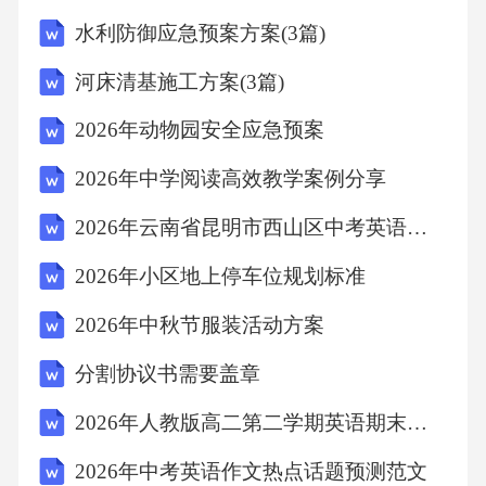
活动过程中的问题进行反思和总结，为今后的
水利防御应急预案方案(3篇)
教学提供参考和改进。六、结语通过本次教学
河床清基施工方案(3篇)
活动，让学生更好地了解中秋节的传统文化和
2026年动物园安全应急预案
习俗，增强对传统文化的认识和热爱。同时，
让学生在活动中体验节日氛围，培养学生的团
2026年中学阅读高效教学案例分享
队合作能力和创造力。希望今后能够继续加强
2026年云南省昆明市西山区中考英语一模试卷(含详细答案解析)
传统节日文化的教育，让学生在传统文化的熏
2026年小区地上停车位规划标准
陶下茁壮成长。在编制2026年团团圆圆过中秋
2026年中秋节服装活动方案
教学案例的文章时，你可以按照以下结构和内
容来组织文章，同时采用自然、流畅的语言风
分割协议书需要盖章
格：一、引言简要介绍中秋节的背景和意义，
2026年人教版高二第二学期英语期末教学质量抽检卷（附答案可下载）
说明为什么选择这个节日作为教学案例的主
2026年中考英语作文热点话题预测范文
题，以及教学案例的目标是什么。可以提到中