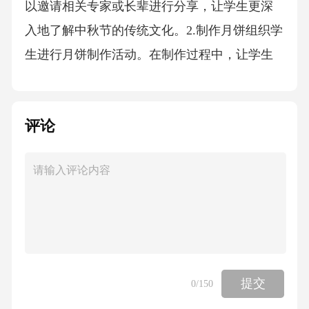
以邀请相关专家或长辈进行分享，让学生更深
入地了解中秋节的传统文化。2.制作月饼组织学
生进行月饼制作活动。在制作过程中，让学生
了解月饼的历史和文化背景，同时培养学生的
动手能力和团队合作精神。3.中秋主题绘画比赛
评论
组织学生进行以中秋节为主题的绘画比赛。学
生可以自由发挥想象力，描绘自己心中的中秋
节场景。通过比赛，培养学生的审美能力和创
造力。4.中秋晚会组织一场中秋晚会，让学生表
演与中秋节相关的歌曲、舞蹈、朗诵等。晚会
可以邀请家长参与，共同庆祝中秋佳节，增强
学生的归属感和凝聚力。5.探访传统文化组织学
提交
0
/150
生参观与中秋节相关的文化遗址、博物馆等，