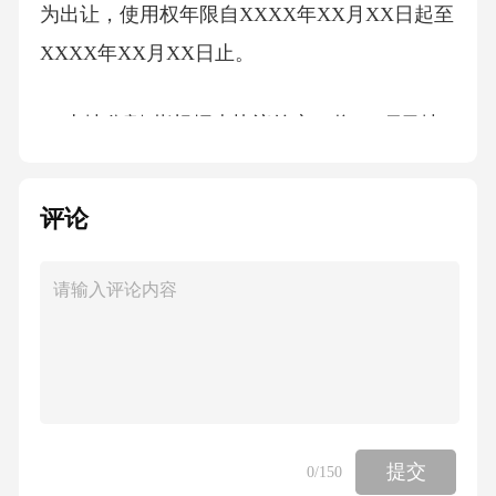
为出让，使用权年限自XXXX年XX月XX日起至
XXXX年XX月XX日止。
2.“土地分割”指根据本协议约定，将XX项目地
块的部分区域从整体中划分出来，形成独立的
土地权益单元，并依法办理相关分割登记手
评论
续。
3.“分割方案”指双方在本协议附件中约定的具体
土地分割图纸、面积划分及权利归属等内容。
4.“对价”指甲方根据本协议约定向乙方支付的土
地分割补偿款。
提交
0
/150