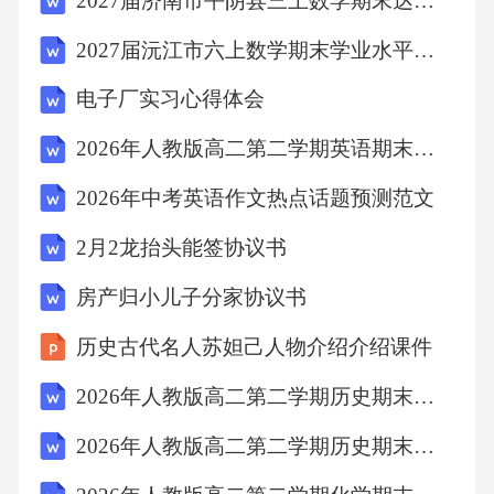
2027届济南市平阴县三上数学期末达标检测模拟试题含解析
付成果进行检验，确保其符合协议要求。
2027届沅江市六上数学期末学业水平测试试题含解析
（2）甲方应按照本协议约定及时足额支付对
电子厂实习心得体会
价，并配合乙方办理相关分割登记手续。
2026年人教版高二第二学期英语期末教学质量抽检卷（附答案可下载）
（3）甲方有权要求乙方提供与XX项目地块相
2026年中考英语作文热点话题预测范文
关的全部文件及资料，包括但不限于土地证、
2月2龙抬头能签协议书
规划许可证、工程图纸等。
房产归小儿子分家协议书
（4）甲方应遵守国家相关法律法规，合理利用
历史古代名人苏妲己人物介绍介绍课件
分割后的土地权益，不得从事违法建设或改变
2026年人教版高二第二学期历史期末重点高中联考试卷（附答案可下载）
土地用途。
2026年人教版高二第二学期历史期末世界史专项测试卷（附答案可下载）
（5）甲方应按照本协议约定承担分割过程中产