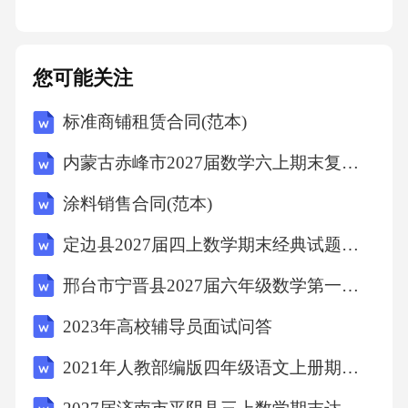
5.“交付”指乙方按照本协议约定将分割后的土地
权益实际转移给甲方，并配合甲方办理相关手
您可能关注
续。
标准商铺租赁合同(范本)
6.“不可抗力”指不能预见、不能避免并不能克服
内蒙古赤峰市2027届数学六上期末复习检测模拟试题含解析
的客观情况，如地震、洪水、战争等。
涂料销售合同(范本)
第三条双方权利与义务
定边县2027届四上数学期末经典试题含解析
邢台市宁晋县2027届六年级数学第一学期期末达标检测模拟试题含解析
1.甲方的权力和义务：
2023年高校辅导员面试问答
（1）甲方有权要求乙方按照本协议约定的分割
2021年人教部编版四年级语文上册期中考试卷()
方案完成土地权益的分割，并有权对乙方的交