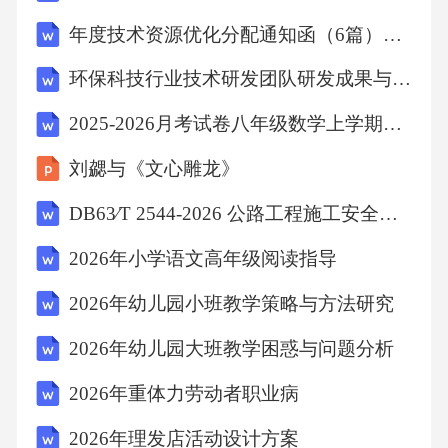
元。智能病虫害识别与精准防治中国农业科学
年度技术资源优化分配通知函（6篇）范文
院研发的AI病虫害识别系统，可实时识别98%的
环保科技行业技术研发团队研发成果与创新能力绩效衡量表
作物病虫害，指导精准施药，减少农药残留，
如在山东苹果园应用后优果率提升20%。AI驱动
2025-2026月考试卷八年级数学上学期期中模拟卷（沪教版）（考试版A4）
的精准灌溉与施肥以色列Netafim公司的AI水肥
刘勰与《文心雕龙》
管理系统，通过传感器数据动态调整灌溉量和
DB63∕T 2544-2026 公路工程施工安全检查技术指南
施肥比例，使番茄糖分含量提高15%，口感显著
改善。成熟度智能检测与分级美团旗下美团买
2026年小学语文高年级阅读指导
菜的AI视觉分拣系统，对云南鲜花饼原料进行
2026年幼儿园小班教学策略与方法研究
糖分、色泽等指标检测，实现99%的分级准确
2026年幼儿园大班教学困惑与问题分析
率，确保产品品质稳定。提升农产品质量AI在
2026年重体力劳动者职业病
农业工程应用面临的挑战04技术成本较高
2026年理发店活动设计方案