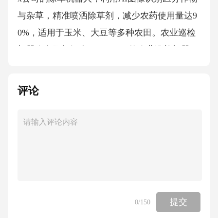
与杂草，精准喷洒除草剂，减少农药使用量达9
0%，适用于玉米、大豆等多种农田。农业巡检
机器人中国极智嘉（Geek+）的农业巡检机器
人，配备多光谱相机和温湿度传感器，可24小
时监测大棚作物生长状况，及时预警病虫害，
评论
提升产量15%。AI在农业工程应用的优势03提高
生产效率智能灌溉系统优化以色列Netafim公司
应用AI技术，根据土壤墒情和作物需求自动调
节灌溉量，节水30%的同时使作物产量提升1
5%。精准施肥管理中国大疆农业无人机搭载AI
算法，能识别作物生长阶段并精准喷施肥料，
提交
减少20%化肥使用量，施肥效率提高5倍。智能
0
/150