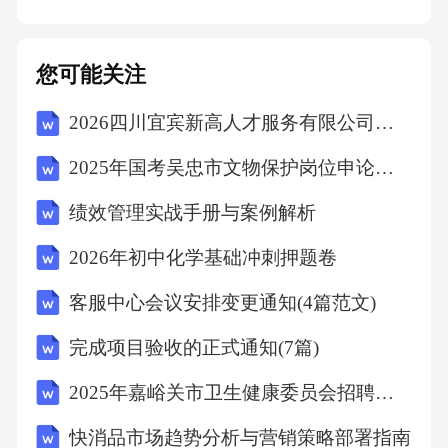
病虫害预警美国FarmersEdge公司通过AI分析田
间图像，提前7-10天预警病虫害，使农药使用量
您可能关注
降低25%，作物损失减少30%。降低生产成本智
能水肥管理优化资源投入以色列Netafim公司应
2026四川宜宾新高人才服务有限公司招聘宜宾市市级机关幼儿园高新分园厨房杂工专业技能考核笔试历年参考题库附带答案详解
用AI滴灌系统，实时监测土壤墒情与作物需
2025年国考吴忠市文物保护岗位申论必刷题及答案
求，节水30%以上，化肥使用量减少20%，亩均
绩效管理实战手册与案例解析
成本降低约150元。自动化农机作业减少人工依
赖美国JohnDeere公司的AI自动驾驶拖拉机，可2
2026年初中化学基础冲刺押题卷
4小时不间断作业，一台设备替代5名人工，单
客服中心会议安排变更通知(4篇范文)
季种植成本降低25%，作业效率提升40%。病虫
完成项目验收的正式通知(7篇)
害预警降低防治成本中国大疆农业无人机搭载A
I识别系统，提前72小时预警病虫害，精准喷施
2025年嘉峪关市卫生健康委员会招聘公益性岗位人员笔试真题
农药，用药量减少35%，防治成本降低每亩80
快消品市场趋势分析与营销策略部署指南