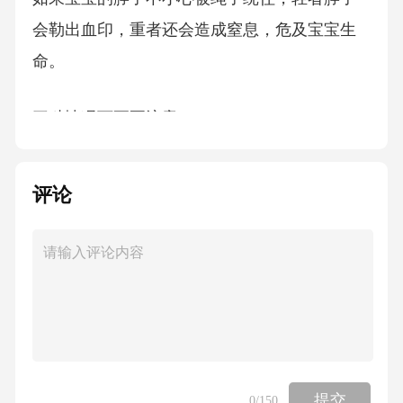
会勒出血印，重者还会造成窒息，危及宝宝生
命。
三种情况下更要注意
1、床上的宝宝。对于大多数小龄宝宝来说，一
评论
天的大部分时间都是在那张私人专属的小床上
度过。小宝宝的自我保护意识较差，爸爸妈妈
稍不注意。宝宝就可能被一些床上用品或玩具
上的绳子、带子缠到身上。对此，爸爸妈妈可
千万不能等闲视之，万一勒到小宝宝娇嫩的脖
颈，后果将不堪设想。
提交
0
/150