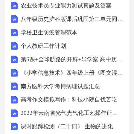
化险为夷的措施
农业技术员专业能力测试真题及答案
八年级历史沪科版课后巩固第二单元同步测试卷基础版A卷
1“监视”宝宝。让宝宝时刻处于爸爸妈妈的视线
学校卫生防疫管理范本
范围内，做好宝宝“保镖”。如果必须离开宝宝一
小会儿，须确保宝宝身边没有潜藏的绳子危
个人教研工作计划
险。
第6课+全球航路的开辟+导学案 高中历史统编版2019必修中外历史纲要下册
《小学信息技术》四年级上册《图文混合排版》说课稿
2检查玩具。经常检查宝宝的玩具，尽量排除那
些带较长绳线的玩具，并确保这些玩具完好无
南方医科大学考博病理试题汇总
缺。
高考作文模拟写作：科技小院自找苦吃
2022年云南省光气光气化工艺操作证考试练习题
3远离绳线，不要让绳线绕在宝宝的脖子上或出
现在宝宝的床旁边，并注意留心宝宝衣
课时跟踪检测（二十四） 生物的进化