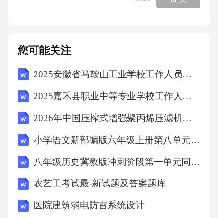
2、戴帽子的宝宝。宝宝出门时，为了更好地保
护宝宝的小脑袋，很多妈妈都会给宝宝准备一
顶可爱的小帽子。现在市面上很多宝宝帽子都
您可能关注
是带拉绳或塑料绳的兜帽，而为了起到较好的
2025安徽省马鞍山工业学校工作人员招聘考试试题
固定作用，兜帽上的绳子一般也都相当结实，
一不小心勒住宝宝脖子，同样危险。
2025嘉禾县职业中等专业学校工作人员招聘考试试题
2026年中国压榨式增强聚丙烯压滤机市场调查研究报告
3、学步的宝宝，宝宝开始蹒跚学步了，越到这
小学语文新部编版六年级上册第八单元习作 传承好家风教案（2026秋）
个时候，越不能掉以轻心。宝宝对事物的分辨
能力不强，不能及时发现身边的危险，例如，
八年级历史冀教版冲刺阶段第一单元同步测试卷基础版A卷
在室内活动的宝宝如果走到窗边玩窗帘绳，就
农艺工考试最-新试题及答案题库
容易被绳子缠绕，并有造成窒息的危险。
医院建筑弱电防雷系统设计