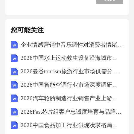
2.我国秸秆资源化利用现状
3.秸秆焚烧的危害浪费资源：田间焚烧仅能利用
您可能关注
所含钾的40%，其余氮、磷、有机质和热能则全
企业情感营销中音乐调性对消费者情绪唤醒的影响研究报告
部损失。污染环境引发火灾损伤地力危害周围
2026中国水上运动救生设备沿海城市渗透率与应急管理体系研究
生态动植物（二）秸秆还田技术宏观秸秆还田
可以草养田、以草压草，达到用地养地相结
2026曼谷tourism旅游行业市场供需分析及投资评估规划分析研究报告
合，培肥地力。微观秸秆还田能提高土壤有机
2026中国智能空调行业市场深度调研及竞争格局与投资前景研究报告
质含量；改善土壤理化状况，增加通透性；保
2026汽车轮胎制造行业销售产业上游下游监测研究报告
存和固定土壤氮素，避免养分流失，归还氮、
磷、钾和各种微量元素；促进土壤微生物活
2026Fast芯片组客户忠诚度培育与品牌策略
动，加速土地养分循环。
2026中国食品加工行业供现状求格局及投资评估规划分析研究报告