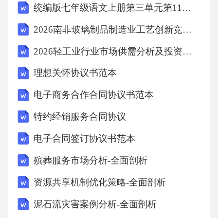
统编版七年级语文上册第三单元第11课《再塑生命的人》学习任务单
1.秸秆直接还田
2026南非玻璃制品制造业工艺创新竞争力分析市场竞争格局报告
2.秸秆间接还田（1）机械直接还田（1）堆沤腐
2026轻工业行业市场供需分析及投资评估规划分析研究报告
解还田（2）覆盖栽培还田（2）烧灰还田（3）
理想关怀协议书范本
机械旋耕翻埋还田（3）过腹还田等
电子商务合作合同协议书范本
3.秸秆生化腐熟快速还田（1）催腐剂堆肥技术
特约经销服务合同协议
（2）速腐剂堆肥技术（3）酵素菌堆肥技术
电子合同签订协议书范本
（三）秸秆饲料利用技术秸秆的主要成分是粗
纤维，包括纤维素、半纤维素和木质素等，一
殡葬服务市场分析-全面剖析
般约占秸秆干物质的20~50%。未经处理的秸秆
资源共享机制优化策略-全面剖析
消化率和能量利用率较低，因为秸秆中的木质
泥石流灾害案例分析-全面剖析
素和糖类结合在一起，很难分解；蛋白质含量