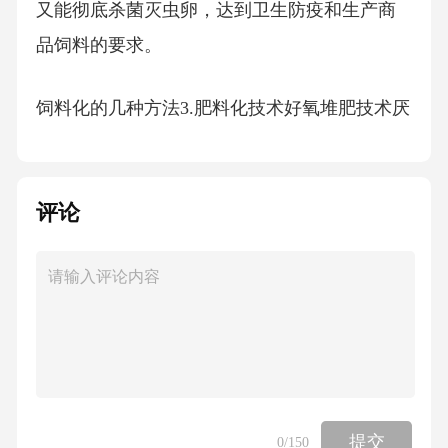
又能彻底杀菌灭虫卵，达到卫生防疫和生产商
品饲料的要求。
饲料化的几种方法3.肥料化技术好氧堆肥技术厌
氧发酵技术—沼液、沼渣4.能源化技术焚烧厌氧
发酵—沼气
评论
三、农作物秸秆的资源化利用（重点）
（一）农作物秸秆的概述1.秸秆的组成和特点组
成：有机质含量平均为15%，平均含碳44.2
2%、氮0.62%、磷0.25%、钾1.44%，还有镁、
钙、硫及其他重要的微量元素。
提交
0
/150