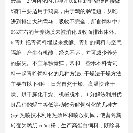
最高。2.饲料化的几种方法a.用新鲜粪便直接做
饲料主要适用于鸡粪，由于鸡的肠道短，从吃
进到排出大约需4h，吸收不完全，所食饲料中7
0%左右的营养物质未被消化吸收而排出体外。
b.青贮把青饲料埋起来发酵。青贮的饲料与空气
隔绝，产生有机酸，经久不坏，并可减少养分
的损失。不宜单独青贮，常和一些禾本科青饲
料一起青贮饲料化的几种方法c.干燥法干燥方法
主要有以下4种：日光自然干燥、高温快速干
燥、烘干膨化干燥、机械脱水。d.分解法利用优
良品种的蜗牛等低等动物分解饲料化的几种方
法e.热喷技术利用热效应和喷放机械，使畜禽粪
转变为鸡朊[ruǎn]粉，生产高蛋白饲料，既除臭