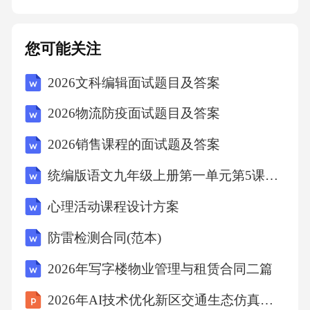
采用书面形式，并通过以下方式送达：直接送
达：将通知当面交付给对方或其授权代表。邮
您可能关注
寄送达：通过挂号信、特快专递等方式将通知
2026文科编辑面试题目及答案
寄送至对方在本协议中注明的地址。电子送
达：通过电子邮件、短信等方式将通知发送至
2026物流防疫面试题目及答案
对方在本协议中注明的联系方式。2.通知在以下
2026销售课程的面试题及答案
情形视为送达：直接送达的，以对方或其授权
统编版语文九年级上册第一单元第5课《你是人间的四月天-一句爱的赞颂》教学设计+分层课堂训练
代表签收之日为送达日期。邮寄送达的，以邮
件签收日期或退回日期为送达日期。电子送达
心理活动课程设计方案
的，以电子信息成功发送的日期为送达日期。
防雷检测合同(范本)
十、其他条款1.本协议自双
2026年写字楼物业管理与租赁合同二篇
2026年AI技术优化新区交通生态仿真计算效率