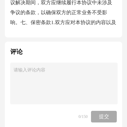
议解决期间，双方应继续履行本协议中未涉及
争议的条款，以确保双方的正常业务不受影
响。七、保密条款1.双方应对本协议的内容以及
在签订和履行本协议过程中知悉的对方的商业
秘密、个人隐私等信息予以保密，未经对方书
评论
面同意，不得向任何第三方披露。2.保密期限为
自本协议生效之日起[X]年。八、协议变更与解
除1.本协议的变更或解除需经双方协商一致，并
签订书面协议。2.出现下列情形之一的，本协议
自动解除：双方的合作关系终止，且双方确认
不存在需要继续履行本协议的情形。因不可抗
力导致本协议无法履行，且双方均无过错。
提交
0
/150
九、通知与送达1.双方之间的通知或其他通讯应