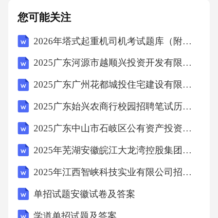
您可能关注
2026年塔式起重机司机考试题库（附答案）
2025广东河源市越顺兴投资开发有限公司招聘笔试及安排笔试历年难易错考点试卷带答案解析
2025广东广州花都城投住宅建设有限公司招聘广州花都城市环保投资有限公司项目用工人员综合总及背景调查环节人员笔试历年典型考点题库附带答案详解
2025广东始兴农商行校园招聘笔试历年典型考题及考点剖析附带答案详解
2025广东中山市石岐区公有资产投资有限公司高管招聘综合与人员笔试历年备考题库附带答案详解
2025年芜湖安徽皖江大龙湾控股集团有限公司公开招聘13人笔试历年难易错考点试卷带答案解析
2025年江西智峡科技实业有限公司招聘2人笔试历年难易错考点试卷带答案解析
单招试题安徽试卷及答案
学道单招试题及答案