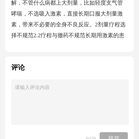
解，不管什么病都上大剂量，比如轻度支气管
哮喘，不选吸入激素，直接长期口服大剂量激
素，带来不必要的全身不良反应。2剂量疗程选
择不规范2.2疗程与撤药不规范长期用激素的患
者突然停药是最凶险的错误，我前年遇到过一
例长期用激素控制类风湿关节炎的患者，准备
评论
做膝关节置换，患者自己担心激素影响伤口愈
合，术前一周自行停了激素，术后第二天就出
现难以纠正的低血压昏迷，诊断为肾上腺皮质
危象，抢救了三天才救回来，就是因为长期外
源性激素抑制了自身肾上腺皮质功能，突然停
药导致激素分泌不足。还有一种错误是该短程
用的拉长疗程，比如急性荨麻疹仅需用3~5天激
提交
0
/150