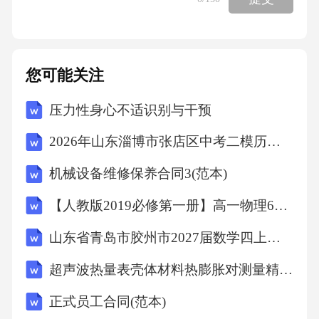
素，有些医师会让患者吃一两个月，慢慢增加
了不良反应风险。3不良反应防控缺失很多医师
只关注激素治疗原发病的效果，不做用药前风
您可能关注
险评估，也不做用药后监测：比如给有活动性
压力性身心不适识别与干预
消化道溃疡的患者用大剂量激素，不预防性用
胃黏膜保护剂，导致消化道大出血；给糖尿病
2026年山东淄博市张店区中考二模历史试卷（文字版含答案）
患者用激素不监测血糖，引发糖尿病酮症酸中
机械设备维修保养合同3(范本)
毒；长期用激素不补充钙剂和维生素D，最终出
【人教版2019必修第一册】高一物理6超重和失重（教学设计）教案
现骨质疏松病理性骨折。讲完常见误区，相信
大家对糖皮质激素应用的风险已经有了清晰的
山东省青岛市胶州市2027届数学四上期末学业质量监测模拟试题含解析
认识，接下来我们结合指南和我26年的临床经
超声波热量表壳体材料热膨胀对测量精度的耦合影响V1
验，讲解临床可落地的合理应用规范。03糖皮
正式员工合同(范本)
质激素合理应用的规范方案1用药前的规范评估