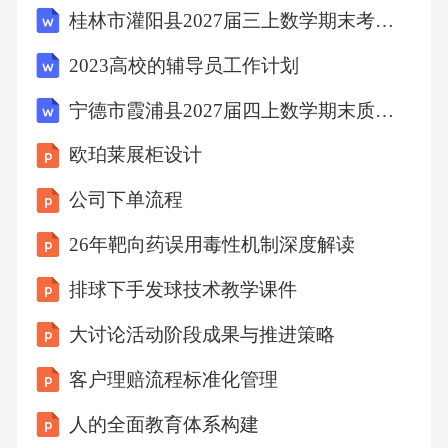
桂林市灌阳县2027届三上数学期末考试试题含解析
1.1严格把握指征与禁忌给患者用激素前，首先
要明确：有没有必须用激素的指征？有没有绝
2023高校的辅导员工作计划
对禁忌？绝对禁忌包括：活动性消化道溃疡、
宁德市霞浦县2027届四上数学期末质量检测模拟试题含解析
严重精神病史、癫痫、活动性结核病、未控制
欧珀莱展柜设计
的严重糖尿病与高血压、单纯疱疹病毒性角膜
炎、青光眼。相对禁忌可根据病情权衡利弊，
公司下单流程
比如控制稳定的糖尿病高血压，可在监测血糖
26年靶向药误用毒性机制深度解读
血压的前提下用药，病情需要该用还是要用，
排球下手发球技术教学课件
不能因噎废食。1用药前的规范评估1.2完善用药
大讨论活动阶段成果与推进策略
前基线评估确定需要用药后，要常规完善基线
评估：包括血糖、血压、电解质、肝肾功能、
客户理赔流程标准化管理
感染相关指标（结核菌素试验、乙肝病毒定量
人的全面教育体系构建
等），长期用药的患者还要加做骨密度、胸片