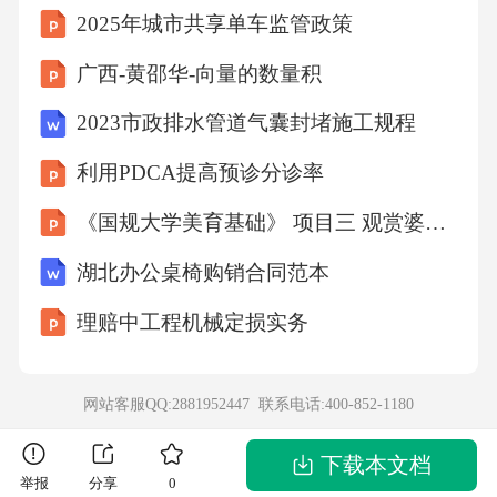
2025年城市共享单车监管政策
排查基础疾病风险。去年我管过一例初发系统
性红斑狼疮的患者，用药前常规筛查发现潜伏
广西-黄邵华-向量的数量积
性结核感染，我们提前给了预防性抗结核治
2023市政排水管道气囊封堵施工规程
疗，之后用大剂量激素全程没有出现结核爆
利用PDCA提高预诊分诊率
发，如果当时忽略了这个筛查，后果不堪设
《国规大学美育基础》 项目三 观赏婆娑舞姿-舞蹈之美
想。2个体化剂量与疗程方案制定根据不同的治
疗目的，我们选择不同的剂量疗程方案，核心
湖北办公桌椅购销合同范本
原则是：能局部用不全身用，能小剂量不大剂
理赔中工程机械定损实务
量，能短程不长程。2个体化剂量与疗程方案制
定2.1小剂量生理替代疗法适用于肾上腺皮质功
网站客服QQ:2881952447 联系电话:
400-852-1180
能减退的患者，剂量要模拟生理分泌节律，一
般选择氢化可的松，清晨起床后口服20mg，下
下载本文档
举报
分享
0