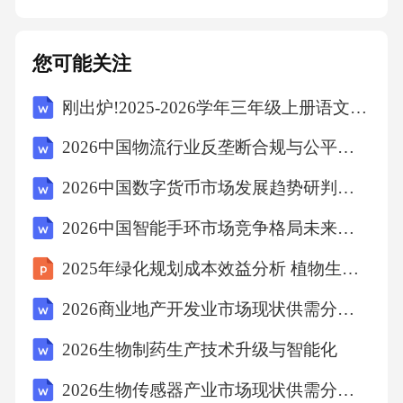
赔偿乙方因此遭受的其他损失。（二）乙方违
约责任1.若乙方未按照本协议约定的时间和方式
您可能关注
支付购房款，每逾期一日，应按照未支付金额
刚出炉!2025-2026学年三年级上册语文期末测试卷附答案
的[X%]向甲方支付违约金。逾期超过[X]日的，
甲方有权解除本协议，乙方已支付的定金不予
2026中国物流行业反垄断合规与公平竞争环境建设报告
退还，同时甲方有权要求乙方按照购房款总额
2026中国数字货币市场发展趋势研判与投资风险评估报告
的[X%]向甲方支付违约金。2.若乙方在办理房
2026中国智能手环市场竞争格局未来预测分析报告
屋产权过户手续过程中，因自身原因未能积极
配合甲方提供必要资料或协助办理手续，导致
2025年绿化规划成本效益分析 植物生长模拟优化投入产出比
过户手续延误或无法办理的，乙方应承担由此
2026商业地产开发业市场现状供需分析及投资评估规划分析研究报告
给甲方造成的全部损失。3.若乙方擅自改变房屋
2026生物制药生产技术升级与智能化
用途或进行违法违规活动，甲方有权解除本协
2026生物传感器产业市场现状供需分析及投资评估规划分析研究报告
议，乙方已支付的定金不予退还，同时乙方应