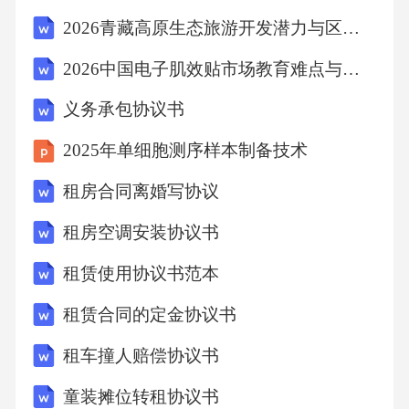
按照购房款总额的[X%]向甲方支付违约金，并
2026青藏高原生态旅游开发潜力与区域发展分析研究报告
赔偿甲方因此遭受的其他损失。五、争议解决
2026中国电子肌效贴市场教育难点与渠道下沉策略研究报告
本协议的签订、履行、解释及争议解决均适用
义务承包协议书
中华人民共和国法律。甲乙双方在履行本协议
过程中如发生争议，应首先通过友好协商解
2025年单细胞测序样本制备技术
决；协商不成的，任何一方均有权向房产所在
租房合同离婚写协议
地有管辖权的人民法院提起诉讼。六、其他条
租房空调安装协议书
款1.本协议自双方签字（或盖章）之日起生效，
租赁使用协议书范本
一式两份，甲乙双方各执
租赁合同的定金协议书
租车撞人赔偿协议书
童装摊位转租协议书