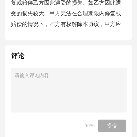
复或赔偿乙方因此遭受的损失。如乙方因此遭
受的损失较大，甲方无法在合理期限内修复或
赔偿的情况下，乙方有权解除本协议，甲方应
双倍返还乙方已支付的定金，并退还乙方已支
付的全部购房款（扣除乙方已使用该房产期间
评论
按照市场租金标准计算的租金），同时赔偿乙
方因此遭受的其他损失。4.若甲方未按照本协议
约定的时间将该房产交付给乙方，每逾期一
日，应按照购房款总额的[X%]向乙方支付违约
金。逾期超过[X]日的，乙方有权解除本协议，
甲方应双倍返还乙方已支付的定金，并退还乙
方已支付的全部购房款（扣除乙方已使用该房
提交
0
/150
产期间按照市场租金标准计算的租金），同时