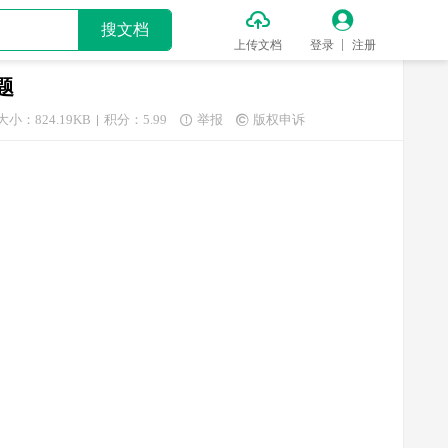


搜文档
上传文档
登录
注册
题
大小：824.19KB
积分：5.99
举报
版权申诉

