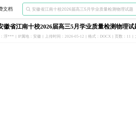
费文档

安徽省江南十校2026届高三5月学业质量检测物理试
：浮***
IP属地：安徽
上传时间：2026-05-12
格式：DOCX
页数：11