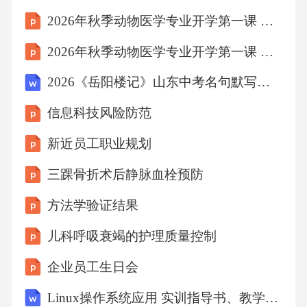
行业安全运营门槛。制定加气、卸气、设备维
2026年秋季动物医学专业开学第一课 专业素养与核心竞争力
护等环节的标准化作业流程，明确员工操作权
2026年秋季动物医学专业开学第一课 学科交叉与创新发展
限与步骤，避免人为失误引发安全事故。通过H
2026《岳阳楼记》山东中考名句默写预测题（含答案）
AZOP（危险与可操作性分析）等方法系统性识
别潜在风险点，并采取隔离、泄压、自动切断
信息科技风险防范
等技术手段降低风险等级。应急响应机制分级
新近员工职业规划
应急预案针对泄漏、火灾、设备故障等不同级
三踝骨折术后静脉血栓预防
别事故，制定差异化的应急处理方案，明确指
方法学验证结果
挥链、疏散路线及外部救援联动机制。定期演
练与培训每季度组织全员参与消防演练、气体
儿科呼吸衰竭的护理质量控制
泄漏模拟等实战训练，确保员工熟练掌握灭火
企业员工生日会
器使用、紧急停机等关键技能。应急物资储备
Linux操作系统应用 实训指导书、教学大纲、课程标准
站内配备防爆工具、正压式呼吸器、泄漏堵漏