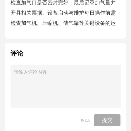
检查加气口是否密封完好，最后记录加气量并
开具相关票据。设备启动与维护每日操作前需
检查加气机、压缩机、储气罐等关键设备的运
行状态，确认压力表、安全阀、管路连接无异
常，确保设备处于安全待机状态。设备启动前
评论
检查定期维护保养故障应急处理按照制造商要
求对设备进行周期性维护，包括更换过滤器、
润滑运动部件、检测电气系统绝缘性能等，以
延长设备使用寿命并保障运行效率。建立设备
故障应急预案，如发现泄漏、异常噪音或压力
波动时，立即停机并启动排险程序，由专业技
术人员排查修复后方可恢复运行。日常安全检
提交
0
/150
查员工安全培训定期组织安全操作规程演练，