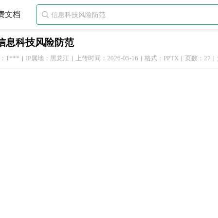
费文档

信息科技风险防范
1***
IP属地：黑龙江
上传时间：2026-05-16
格式：PPTX
页数：27