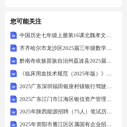
症状认知短板多数患者对异位妊娠症状识别能
您可能关注
力低，无法及时察觉身体异常，影响疾病的早
中国历史七年级上册第16课北魏孝文帝改革教学设计
期干预。2.2患者的心理需求评估患者负面情绪
表现临床观察显示，异位妊娠患者普遍存在焦
齐齐哈尔市龙沙区2025届三年级数学下学期期末调研模拟试题含解析
虑、恐惧等多种负面情绪状态。负面情绪诱因
黔南布依族苗族自治州荔波县2025届数学四年级下学期期中联考试题（含解析）
分析患者负面情绪主要源于对疾病复发的担
《临床用血技术规范（2025年版）》考核试题
忧、治疗方案的疑虑、生育能力的焦虑及对家
庭社会支持的渴望。2.3患者的行为需求分析
2025广东深圳福田银座村镇银行驾驶岗社会招聘笔试历年典型考题及考点剖析附带答案详解
2025广东江门市江海区银信资产管理有限公司招聘5人笔试历年常考点试题专练附带答案详解
生活生育类需求
2025年陕西能源招聘（75人）笔试历年典型考点题库附带答案详解
涵盖生活方式调整，如戒烟、改善营养，以及
2025年资阳市雁江区区属国有企业招聘（8人）笔试历年典型考点题库附带答案详解