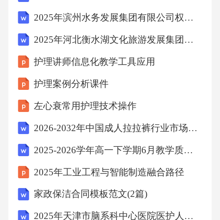
生育指导，如备孕时机、避孕方式选择。
2025年滨州水务发展集团有限公司权属公司公开招聘国有企业工作人员（13人）笔试历年典型考点题库附带答案详解
2025年河北衡水湖文化旅游发展集团有限公司岗位招聘15人笔试历年典型考点题库附带答案详解
自我监测与沟通需求
护理讲师信息化教学工具应用
包含腹痛、阴道流血等症状的识别监测，以及
护理案例分析课件
与医护人员进行有效交流的需求。异位妊娠健
左心衰常用护理技术操作
康教育路径的构建043.1健康教育路径的设计原
则
2026-2032年中国成人拉拉裤行业市场全景分析及产业需求研判报告
2025-2026学年高一下学期6月教学质量监控数学试题+答案
教育路径核心框架基于患者需求评估，设计涵
盖"评估-干预-评价"三阶段的健康教育路径。个
2025年工业工程与智能制造融合路径
别化与科学性原则根据患者年龄、文化程度、
家政保洁合同模板范文(2篇)
疾病阶段制定差异化方案，内容准确符合最新
2025年天津市脑系科中心医院医护人员招聘考试试题附答案详解