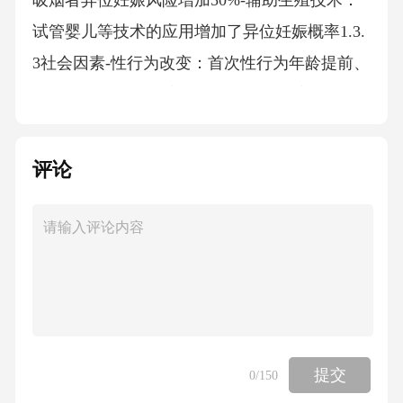
吸烟者异位妊娠风险增加50%-辅助生殖技术：
试管婴儿等技术的应用增加了异位妊娠概率1.3.
3社会因素-性行为改变：首次性行为年龄提前、
性伴侣数量增加-营养状况：肥胖与营养不良均
可能影响妊娠位置异位妊娠的健康教育需求评
估032.1患者的认知需求分析
评论
疾病认知现状200例异位妊娠患者调查显示，6
8%对疾病基本知识了解不足，32%对预后缺乏
正确认识。
治疗认知误区45%患者对治疗方式存在误解，表
现为对手术/药物治疗适应症不明确，对治疗期
提交
0
/150
间注意事项认知欠缺。