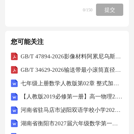
品碳足迹降低42%且性能对标石油基体系，康养
提交
0
/150
医疗场景的材料适配研究开辟了预计2026年达8
5亿元的新增量市场。针对技术成果转化瓶颈，
实验室配方放大生产中的热力学失配问题可通
您可能关注
过多物理场耦合仿真平台实现精准诊断，使中
试迭代次数从7轮减少至2轮；产学研协同创新
GB/T 47894-2026影像材料阿累尼乌斯型预测的试验方法
平台的紧密型运作模式使新技术产业化周期压
GB/T 34629-2026输送带最小滚筒直径的确定
缩至14个月，成果转化率提升至78.2%；基于技
七年级上册数学人教版第02章 整式加减测试卷（原卷版）
术成熟度曲线的投资策略建议将35%-40%预算
【人教版2019必修第一册】高一物理2.时间 位移（教学设计）教案
投向成熟技术精益化挖潜，40%-45%投向期望
膨胀期技术的分阶段验证，剩余资源用于触发
河南省驻马店市泌阳双语学校小学2027届数学三上期末综合测试试题含解析
期技术的低成本期权布局，该策略使样本企业
湖南省衡阳市2027届六年级数学第一学期期末综合测试模拟试题含解析
新技术项目irr中位数达24.7%，研发沉没成本占