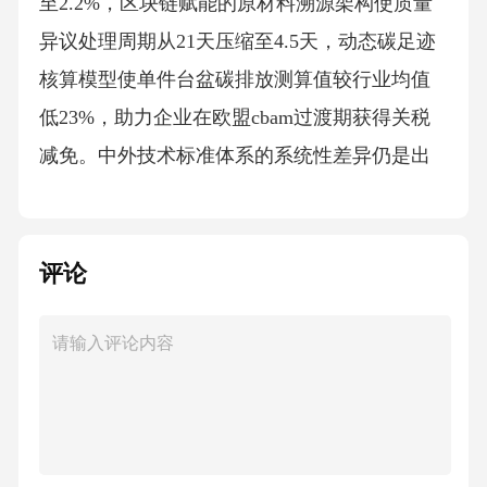
至2.2%，区块链赋能的原材料溯源架构使质量
异议处理周期从21天压缩至4.5天，动态碳足迹
核算模型使单件台盆碳排放测算值较行业均值
低23%，助力企业在欧盟cbam过渡期获得关税
减免。中外技术标准体系的系统性差异仍是出
口合规的主要挑战，欧美标准在湿热预处理、
带载热循环及全尺寸voc测试等方面的严苛要求
使部分国标优等品失效，但通过机器可读标准
评论
解析引擎与数字孪生虚拟预验证，头部企业实
物测试首次通过率已提升至92%，认证周期缩短
58天。下一代技术演进路线显示，嵌入式传感
器一体化封装技术使冷热循环后信号漂移率控
制在2.8%以内，生物基树脂合成工艺突破使制