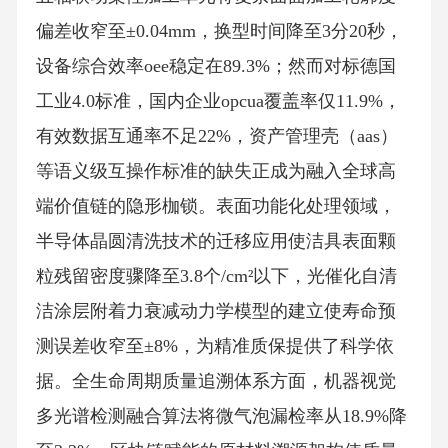
偏差收窄至±0.04mm，换型时间降至3分20秒，
设备综合效率oee稳定在89.3%；然而对标德国
工业4.0标准，国内企业opcua覆盖率仅11.9%，
有效数据互通率不足22%，资产管理壳（aas）
等语义级互操作标准的缺失正成为融入全球高
端价值链的隐形枷锁。表面功能化处理领域，
半导体晶圆清洗技术的迁移应用使洁具表面颗
粒残留密度骤降至3.8个/cm²以下，光催化自清
洁涂层附着力衰减动力学模型的建立使寿命预
测误差收窄至±8%，为精准质保提供了科学依
据。全生命周期质量追溯体系方面，机器视觉
多光谱检测融合算法将微气泡漏检率从18.9%降