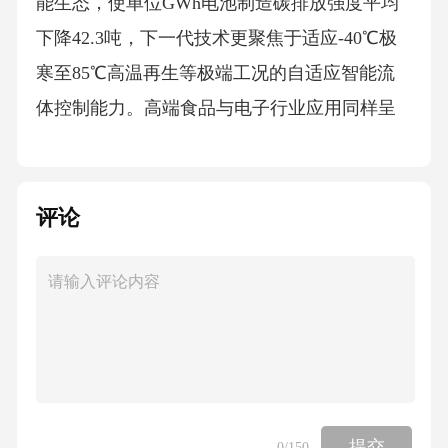
能生态，使单位GWh电池制造碳排放强度平均
下降42.3吨，下一代技术更聚焦于适应-40℃极
寒至85℃高温再生等极端工况的自适应智能流
体控制能力。高端食品与电子行业应用同样呈
现品质管控体系化特征，乳制品企业通过水润
滑螺杆机改造实现了排气含油量低于0.003mg/m³
且塑化剂零检出，半导体封测环节则建立了涵
评论
盖分子级污染控制与全链路材料兼容性的洁净
气源生态保障机制，推动跨行业通用无油标准
融合与动态合规认证成为未来趋势。国际领先
企业在华策略已从产品输出转向全方位生态本
土化，欧洲品牌通过研发适配、供应链共生及
服务合规重构巩固高端市场，日本企业则凭借
提交
0
/150