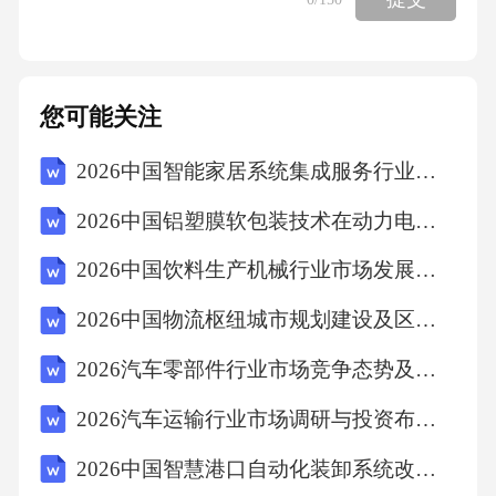
极致单品性能与隐性知识沉淀统治精密利基市
场，这为中国企业出海提供了技术根基重塑、
合规能力外溢及服务生态移植的重要启示。展
您可能关注
望未来，产业生态系统正经历深刻重构，商业
模式从单一设备销售向以数据为纽带的全生命
2026中国智能家居系统集成服务行业市场供需分析及投资评估规划分析研究报告
周期服务生态转型，2025年后市场服务收入占
2026中国铝塑膜软包装技术在动力电池领域渗透分析
比跃升至27.6%，数字化与碳中和双轮驱动促使
2026中国饮料生产机械行业市场发展需求分析及投资评估规划分析研究报告
“碳数据”成为设备运行原生语言，具备原生碳计
2026中国物流枢纽城市规划建设及区域经济带动效应研究报告
量与AI能效优化能力的机型占比达58.7%，关键
核心零部件综合自主化率提升至68.7%，磁悬浮
2026汽车零部件行业市场竞争态势及投资前景规划分析研究报告
轴承等新技术路线正开辟换道超车新路径。基
2026汽车运输行业市场调研与投资布局报告
于多场景典型案例提炼出的工艺深度耦合、合
2026中国智慧港口自动化装卸系统改造案例研究
规价值内化、数据资产沉淀与生态协同共生四