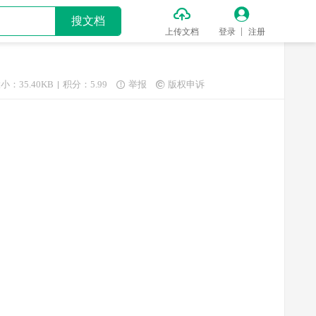


搜文档
上传文档
登录
注册
小：35.40KB
积分：5.99
举报
版权申诉

