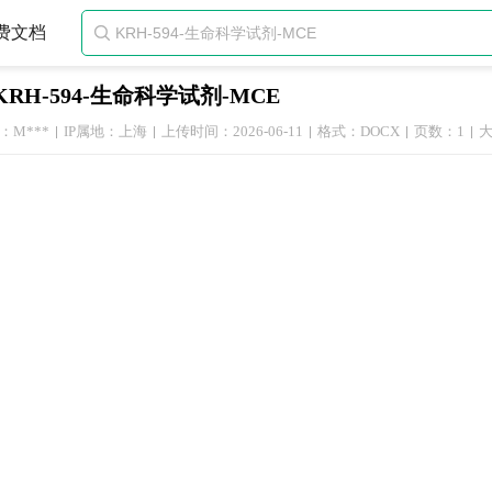
费文档

KRH-594-生命科学试剂-MCE
：M***
IP属地：上海
上传时间：2026-06-11
格式：DOCX
页数：1
大