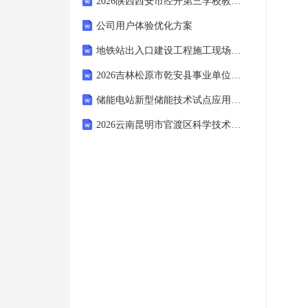
2026陕西西安市经开第三学校教师招聘备考题库参考答案详解
公司用户体验优化方案
地铁站出入口建设工程施工现场管理实施方案
2026吉林松原市乾安县事业单位专项招聘普通高校毕业生2人备考题库及一套答案详解
储能电站新型储能技术试点应用管理办法
2026云南昆明市官渡区科学技术协会招聘1人备考题库及完整答案详解一套