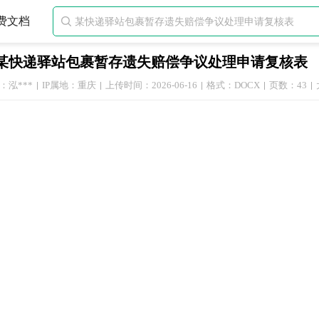
费文档

某快递驿站包裹暂存遗失赔偿争议处理申请复核表
：泓***
IP属地：重庆
上传时间：2026-06-16
格式：DOCX
页数：43