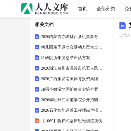
首页
全部分类
免
相关文档
上传人
2026内蒙古赤峰林西县机关事务服务中心招聘2人备考题库及1套完整答案详解
幼儿园亲子运动会活动方案大全5篇
科研院所年度总结评估方案
2026浙江台州市温岭市第五人民医院招聘编制外医务人员1人备考题库及答案详解一套
2026广西旅发南国体育投资集团有限公司招聘1人备考题库及完整答案详解一套
加强小微湿地保护修复实施方案
2026年牡丹江师范学院公开招聘事业编制人员69人备考题库（一）及参考答案详解一套
2026石化智能运维工程师岗位招聘备考题库参考答案详解
【1069】阶梯式临床思维训练病例