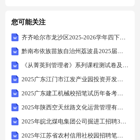
制，持续降低安全风险。三、挑战与对策1.数据
安全与隐私保护随着安全管理自动化系统的普
您可能关注
及，数据安全与隐私保护成为亟待解决的问
齐齐哈尔市龙沙区2025-2026学年四下数学期末考试模拟试题含答案
题。企业应加强对数据的保护，采取加密、访
问控制等措施，确保数据的安全性和隐私性。2.
黔南布依族苗族自治州荔波县2025届数学四年级下学期期中联考试题含解析
技术更新与人才培养随着技术的不断发展，企
《从菁英到管理者》系列课程测试卷及答案
业需要不断更新设备和技术，以适应新的安全
2025广东江门市江发产业园投资开发集团有限公司拟聘用人员笔试历年常考点试题专练附带答案详解
挑战。同时，企业还需要加强人才培养，培养
具备专业知识和技能的安全管理人才。3.跨部门
2025广东建工机械校招笔试历年备考题库附带答案详解
协同与合作安全管理自动化系统需要各部门的
2025年陕西空天丝路文化运营管理有限责任公司招聘（44人）笔试历年备考题库附带答案详解
协同与合作。企业应建立跨部门沟通机制，确
2025年皖北煤电集团公司掘进工招聘380名笔试历年难易错考点试卷带答案解析
保信息的畅通无阻。同时，加强部门间的合
2025年江苏省农村信用社校园招聘笔试历年典型考题及考点剖析附带答案详解
作，共同应对安全风险和挑战。四、结语2026