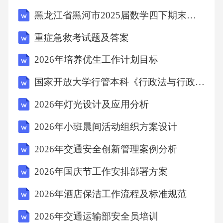
年的安全管理自动化系统将为企业带来前所未
黑龙江省黑河市2025届数学四下期末学业质量监测试题（含答案）
有的发展机遇。面对新的挑战和机遇，企业应
重症急救考试题及答案
抓住机遇，加强技术创新和人才培养，提高安
2026年培养优生工作计划目标
全管理的智能化和自动化水平。同时，加强数
据安全与隐私保护，建立跨部门协同与合作机
国家开放大学行管本科《行政法与行政诉讼法》期末纸质考试多项选择题库2026珍藏版
制，共同应对安全风险和挑战。让我们共同期
2026年灯光设计及应用分析
待一个更加智能、高效、安全的未来。好的，
2026年小班晨间活动组织方案设计
明白了您的要求。撰写一篇2026年安全管理自
2026年交通安全创新管理案例分析
动化系统的文章内容的建议，以及相应的写作
指导：一、文章标题迈向智能化安全：2026年
2026年国庆节工作安排部署方案
安全管理自动化系统的展望二、文章结构1.引言
2026年酒店保洁工作流程及标准规范
简要介绍当前安全管理面临的挑战和自动化系
2026年交通运输部安全员培训
统的必要性。引出文章主题，阐述安全管理自