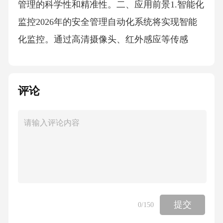
管理的科学性和精准性。二、应用前景1.智能化
监控2026年的安全管理自动化系统将实现智能
化监控。通过高清摄像头、红外感应等传感
器，实时监测生产现场的安全状况，自动识别
违规行为，及时发出预警。2.自动化管理系统将
评论
实现自动化管理，通过预设的规则和算法，自
动调整设备参数，优化生产流程，降低安全事
故发生的概率。同时，自动化管理还将提高应
急响应速度，降低事故损失。3.风险管理优化安
全管理自动化系统将在风险管理方面发挥重要
作用。通过对历史数据和实时数据的分析，评
估潜在风险，为企业决策者提供有力支持。同
提交
0
/150
时，系统还将帮助企业建立风险管理长效机