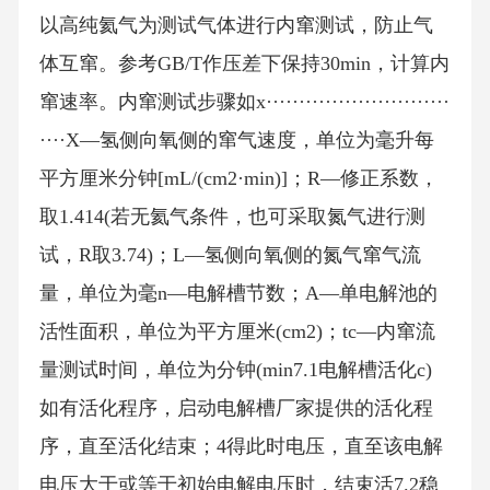
以高纯氦气为测试气体进行内窜测试，防止气
体互窜。参考GB/T作压差下保持30min，计算内
窜速率。内窜测试步骤如x····························
····X—氢侧向氧侧的窜气速度，单位为毫升每
平方厘米分钟[mL/(cm2·min)]；R—修正系数，
取1.414(若无氦气条件，也可采取氮气进行测
试，R取3.74)；L—氢侧向氧侧的氮气窜气流
量，单位为毫n—电解槽节数；A—单电解池的
活性面积，单位为平方厘米(cm2)；tc—内窜流
量测试时间，单位为分钟(min7.1电解槽活化c)
如有活化程序，启动电解槽厂家提供的活化程
序，直至活化结束；4得此时电压，直至该电解
电压大于或等于初始电解电压时，结束活7.2稳