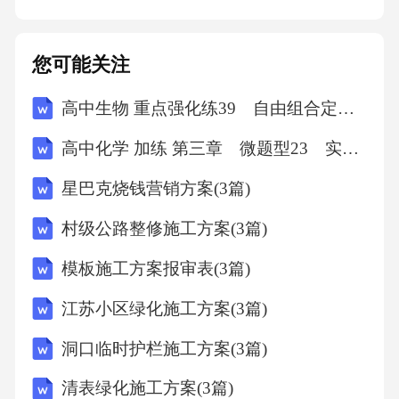
后，陈与义诗风转向沉雄，《登岳阳楼》"万里
来游还望远，三年多难更凭危"尽显家国哀痛与
您可能关注
生命感慨。
高中生物 重点强化练39 自由组合定律“特殊比例”的相关题型(二)
意象选择：雄奇自然与历史厚重其诗善用"洞
高中化学 加练 第三章 微题型23 实验目的与仪器、试剂选择匹配性分析
庭""长江"等宏大意象，如《临洞庭上张丞
星巴克烧钱营销方案(3篇)
相》"八月湖水平，涵虚混太清"，展现开阔胸襟
村级公路整修施工方案(3篇)
与历史纵深。
模板施工方案报审表(3篇)
章法结构：跌宕起伏的时空交错《伤春》以"庙
江苏小区绿化施工方案(3篇)
堂无策可平戎，坐使甘泉照夕烽"起笔，时空交
洞口临时护栏施工方案(3篇)
错中寄寓深沉忧国情怀，体现章法的顿挫之
美。其他成员的风格特点
清表绿化施工方案(3篇)