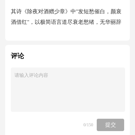
其诗《除夜对酒赠少章》中"发短愁催白，颜衰
酒借红"，以极简语言道尽衰老愁绪，无华丽辞
藻却力透纸背。情感表达：内敛深沉
《示三子》写与子女久别重逢，"了知不是梦，
评论
忽忽心未稳"，以克制笔墨藏汹涌父爱，朴讷中
见真情。题材选择：聚焦日常
多写家庭琐事与友朋交往，如《寄外舅郭大
夫》"巴蜀通归使，妻孥且旧居"，以家常语写漂
泊之苦，真切动人。陈与义：宏阔沉雄
提交
0
/150
诗风转变：靖康之变后的沉郁顿挫靖康之变