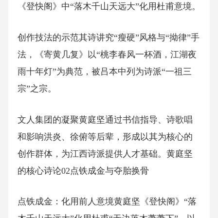
《登快阁》中“落木千山天远大”化用杜甫意境。
创作技法的示范其诗讲究“瘦硬”风格与“拗律”手
法，《寄黄几复》以“桃李春风一杯酒，江湖夜
雨十年灯”为典范，被吕本中列为诗派“一祖三
宗”之宗。
文人集团的凝聚黄庭坚通过书信指导、诗歌唱
和影响洪炎、徐俯等后辈，形成以其为核心的
创作群体，为江西诗派提供人才基础。黄庭坚
的核心诗论02点铁成金与夺胎换骨
点铁成金：化用前人意境黄庭坚《登快阁》“落