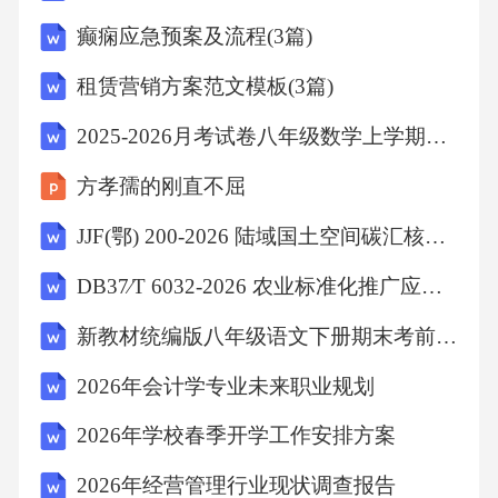
癫痫应急预案及流程(3篇)
陈师道：瘦硬峭拔，锤炼字句其诗《示三子》
租赁营销方案范文模板(3篇)
“去远即相忘，归近不可忍”，以极简语言写骨肉
深情，字字瘦劲如老松。
2025-2026月考试卷八年级数学上学期期末押题卷（浙教版）（原卷版）
方孝孺的刚直不屈
陈与义：简淡蕴藉，意境清远代表作《登岳阳
JJF(鄂) 200-2026 陆域国土空间碳汇核算计量规程
楼》“白头吊古风霜里，老木沧波无限悲”，于苍
凉中见沉郁，承江西派而融山水情。江西诗派
DB37∕T 6032-2026 农业标准化推广应用服务规范
经典作品赏析04《登快阁》赏析
新教材统编版八年级语文下册期末考前划重点知识清单
2026年会计学专业未来职业规划
创作背景与情感基调黄庭坚任泰和知县时作此
诗，傍晚登快阁所见“落木千山天远大，澄江一
2026年学校春季开学工作安排方案
道月分明”，寄寓官场失意与归乡之愿。
2026年经营管理行业现状调查报告