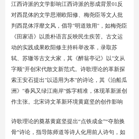
江西诗派的文学影响江西诗派的形成背景01反
对西昆体的文学思潮欧阳修、梅尧臣等文人批
判西昆体浮靡文风，倡导"明道致用"，如梅尧臣
《田家语》以质朴语言反映民生疾苦。古文运
动的实践成果欧阳修主持科举改革，录取苏
轼、苏辙等古文大家，其《醉翁亭记》以"文从
字顺"开创宋代散文新范式。诗歌理论的革新探
索王安石提出"以适用为本"的诗论，其《泊船瓜
洲》"春风又绿江南岸"炼字精准，体现革新派创
作主张。北宋诗文革新环境黄庭坚的创作影响
诗歌理论的奠基黄庭坚提出“点铁成金”“夺胎换
骨”诗论，指导陈师道等诗人化用前人诗句，如