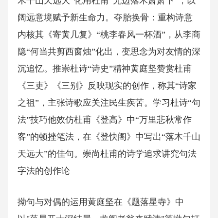
木千山天远大”化用杜甫“无边落木萧萧下”，以
阔远意境赋予新生命力。夺胎换骨：重构诗意
内核其《寄黄几复》“桃李春风一杯酒”，从李商
隐“何当共剪西窗烛”化出，变思念为对友情的深
沉追忆。推崇杜诗“诗史”精神黄庭坚赞赏杜甫
《三吏》《三别》反映现实的创作，称其“诗家
之祖”，主张诗歌应关注民生疾苦。学习杜诗“句
法”技巧他效仿杜甫《登高》中“万里悲秋常作
客”的顿挫笔法，在《登快阁》中写出“落木千山
天远大”的佳句。崇尚杜甫的诗学追求讲究句法
字法的创作论
拗句与对偶的运用黄庭坚在《题落星寺》中