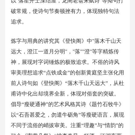
以"落星开士深结屋，龙阁老翁来赋诗"等拗句打
破常规，使诗句节奏顿挫有力，体现独特句法
追求。
炼字与用典的讲究其《登快阁》中"落木千山天
远大，澄江一道月分明"，"落""澄"等字精炼传
神，展现对字词锤炼的极致追求。不俗的诗风
审美理想追求“点铁成金”的创新黄庭坚主张化用
前人诗句如《登快阁》“落木千山天远大”，从杜
甫诗中化出却境界全新，体现对俗套的突破。
倡导“瘦硬通神”的艺术风格其诗《题竹石牧牛》
以“石吾甚爱之，勿遣牛砺角”等瘦硬语言，展现
不同于流俗的峭拔审美。注重“理趣”与“情韵”的