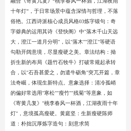
融合《寄黄几复》“桃李春风一杯酒，江湖夜雨
十年灯”，于日常场景中蕴含深情与哲理，不落
俗艳。江西诗派核心成员风格03炼字锻句：奇
字僻典的运用其诗《登快阁》中"落木千山天远
大，澄江一道月分明"，以"落木""澄江"等硬语
勾勒开阔意境，尽显瘦硬之美。章法结构：拗
折生新的布局《题竹石牧牛》打破常规起承转
合，以"石吾甚爱之，勿遣牛砺角"突兀开篇，章
法奇崛，体现生新特点。意象选择：清冷孤峭
的偏好常选用"寒松""瘦竹""残菊"等意象，如
《寄黄几复》"桃李春风一杯酒，江湖夜雨十年
灯"，意境孤高瘦硬。黄庭坚：生新瘦硬陈师
道：朴拙沉厚炼字造句：刻意求简