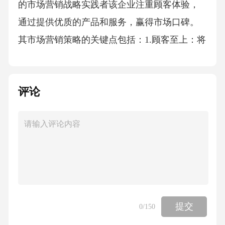
的市场营销战略实践者该企业注重顾客体验，
通过提供优质的产品和服务，赢得市场口碑。
其市场营销策略的关键点包括：1.顾客至上：将
顾客需求放在首位，提供高质量的产品和服
务，满足顾客的期望。2.定制化服务：根据客户
评论
需求，提供个性化的产品和服务，提升客户满
意度和忠诚度。3.口碑营销：通过顾客满意度调
查和推荐奖励计划等方式，鼓励顾客分享正面
评价，扩大品牌影响力。（三）案例企业三：
跨界合作共创价值的营销策略典范该企业通过
跨界合作，实现资源共享、互利共赢。其市场
营销策略的成功之处在于：1.跨界合作策略：与
提交
0
/150
其他行业的企业展开合作，共同开发新产品和