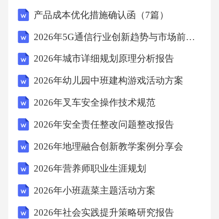
市场环境。四、结论本文通过分析几家企业在
产品成本优化措施确认函（7篇）
市场营销领域的成功案例，探讨了其成功的市
2026年5G通信行业创新趋势与市场前景分析报告
场策略及背后的逻辑。这些案例对企业具有启
2026年城市详细规划原理分析报告
示意义，有助于企业在市场营销方面取得更好
的成绩。在未来市场竞争日益激烈的环境下，
2026年幼儿园中班建构游戏活动方案
企业应关注客户需求、充分利用数字化手段、
2026年叉车安全操作技术规范
注重跨界合作和不断创新，以不断提升市场营
2026年安全责任整改问题整改报告
销效果。撰写一篇2026年市场营销案例企业分
2026年地理融合创新教学案例分享会
析报告的文章时，你需要涵盖以下几个核心内
容部分，下面为你提供每个部分的概要描述及
2026年营养师职业生涯规划
撰写建议：标题：2026年市场营销案例企业分
2026年小班蔬菜主题活动方案
析报告一、引言简要介绍报告的目的、背景及
2026年社会实践提升策略研究报告
分析的案例企业概况。阐述为何选择该企业作