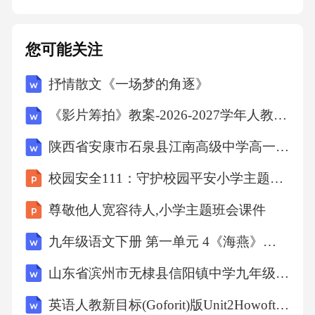
服务，扩大市场份额。2.资源整合：充分利用合
作伙伴的资源优势，提高产品竞争力，降低成
您可能关注
本。3.联合营销：通过共同宣传、推广活动，提
抒情散文《一场梦的角逐》
高品牌知名度和影响力。三、分析与启示通过
对以上案例的分析，我们可以得出以下启示：1.
《影片筹拍》教案-2026-2027学年人教版（新教材）小学美术六年级上册
数字化营销是趋势：企业应充分利用数字化手
陕西省安康市石泉县江南高级中学高一化学必修二人教版教学设计：3.2 来自石油和煤的两种基本化工原料 (2份打包)
段，如社交媒体、大数据等，提高市场营销效
校园安全111：守护校园平安小学主题班会课件
率。2.顾客体验至关重要：企业应关注客户需
求，提供高质量的产品和服务，提升客户满意
尊敬他人宽容待人,小学主题班会课件
度和忠诚度。3.跨界合作创造价值：企业可以通
九年级语文下册 第一单元 4《海燕》教案 新人教版
过跨界合作，实现资源共享、互利共赢，扩大
山东省滨州市无棣县信阳镇中学九年级化学下册 第八单元 第二节 第一课时 海水“晒盐”的过程 溶解度教案 （新版）鲁教版
市场份额。4.不断创新是关键：企业应不断尝试
英语人教新目标(Goforit)版Unit2HowoftendoyouexerciseSectionA教学设计
新的市场策略和技术应用，以适应不断变化的