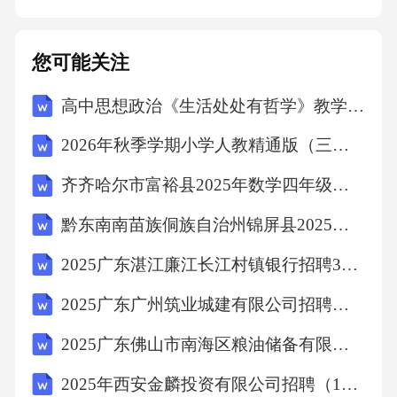
应政策调整，确保合规经营。3.技术创新技术创
新是行业发展的关键。企业需要加强研发投
您可能关注
入，推动技术创新，提高产品和服务的质量。
高中思想政治《生活处处有哲学》教学实践
五、建议与对策1.加强品牌建设企业需要加强品
牌建设，提高知名度和美誉度，增强竞争力。2.
2026年秋季学期小学人教精通版（三起）（新教材） 英语六年级上册教学计划含进度表
深化技术研发企业需要加强技术研发，推动技
齐齐哈尔市富裕县2025年数学四年级下学期期末学业质量监测试题（含答案）
术创新，提高产品和服务的质量，满足市场需
黔东南南苗族侗族自治州锦屏县2025届数学三年级下学期期末考试模拟试题（含解析）
求。3.推进数字化转型企业需要积极推进数字化
转型，提高运营效率和服务质量，适应行业发
2025广东湛江廉江长江村镇银行招聘3人笔试历年典型考题及考点剖析附带答案详解
展需求。4.加强人才培养企业需要加强人才培
2025广东广州筑业城建有限公司招聘人员（第二批）笔试人员及安排笔试历年备考题库附带答案详解
养，提高员工素质，为企业发展提供有力的人
2025广东佛山市南海区粮油储备有限公司招聘2人笔试历年常考点试题专练附带答案详解
才保障。5.强化合作与交流企业应加强与同行
2025年西安金麟投资有限公司招聘（12人）笔试历年典型考点题库附带答案详解
业、上下游企业的合作与交流，共同推动行业