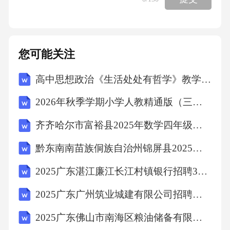
您可能关注
高中思想政治《生活处处有哲学》教学实践
2026年秋季学期小学人教精通版（三起）（新教材） 英语六年级上册教学计划含进度表
齐齐哈尔市富裕县2025年数学四年级下学期期末学业质量监测试题（含答案）
黔东南南苗族侗族自治州锦屏县2025届数学三年级下学期期末考试模拟试题（含解析）
2025广东湛江廉江长江村镇银行招聘3人笔试历年典型考题及考点剖析附带答案详解
2025广东广州筑业城建有限公司招聘人员（第二批）笔试人员及安排笔试历年备考题库附带答案详解
2025广东佛山市南海区粮油储备有限公司招聘2人笔试历年常考点试题专练附带答案详解